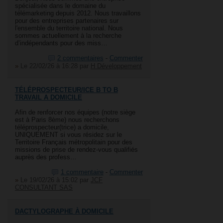
spécialisée dans le domaine du
télémarketing depuis 2012. Nous travaillons
pour des entreprises partenaires sur
l'ensemble du territoire national. Nous
sommes actuellement à la recherche
d’indépendants pour des miss…
2 commentaires
-
Commenter
»
Le 22/02/26 à 16:28
par
H Développement
TÉLÉPROSPECTEUR/ICE B TO B
TRAVAIL A DOMICILE
Afin de renforcer nos équipes (notre siège
est à Paris 8ème) nous recherchons
téléprospecteur(trice) a domicile,
UNIQUEMENT si vous résidez sur le
Territoire Français métropolitain pour des
missions de prise de rendez-vous qualifiés
auprès des profess…
1 commentaire
-
Commenter
»
Le 19/02/26 à 15:02
par
JCF
CONSULTANT SAS
DACTYLOGRAPHE À DOMICILE