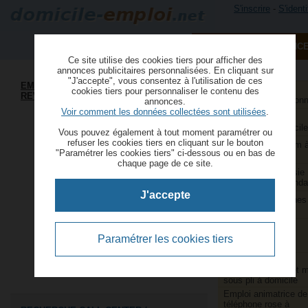
S'inscrire
-
S'identi
PUBLIER UNE ANNONC
Ce site utilise des cookies tiers pour afficher des
annonces publicitaires personnalisées. En cliquant sur
"J'accepte", vous consentez à l'utilisation de ces
EMPLOI À DOMICILE, COMPLÉMENT DE
Aide à domicile et
cookies tiers pour personnaliser le contenu des
REVENU
services à la person
annonces.
Voir comment les données collectées sont utilisées
.
Aide ménagère et
repassage à domicile
Vous pouvez également à tout moment paramétrer ou
refuser les cookies tiers en cliquant sur le bouton
Animatrice webcam 
"Paramétrer les cookies tiers" ci-dessous ou en bas de
domicile
chaque page de ce site.
Assistants de saisie
comptable indépenda
J'accepte
Couture et retouches
domicile
Couturières et
retoucheuses
Paramétrer les cookies tiers
indépendantes
Emballage,
conditionnement et 
sous pli à domicile
Emploi animatrice de
téléphone rose à