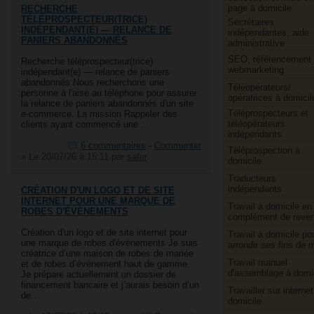
page à domicile
RECHERCHE
TÉLÉPROSPECTEUR(TRICE)
Secrétaires
INDÉPENDANT(E) — RELANCE DE
indépendantes, aide
PANIERS ABANDONNÉS
administrative
SEO, référencement 
Recherche téléprospecteur(trice)
webmarketing
indépendant(e) — relance de paniers
abandonnés Nous recherchons une
Téléopérateurs/​
personne à l'aise au téléphone pour assurer
opératrices à domicil
la relance de paniers abandonnés d'un site
Téléprospecteurs et
e-commerce. La mission Rappeler des
téléopérateurs
clients ayant commencé une …
indépendants
6 commentaires
-
Commenter
Téléprospection à
»
Le 20/07/26 à 15:11
par
safer
domicile
Traducteurs
indépendants
CRÉATION D'UN LOGO ET DE SITE
INTERNET POUR UNE MARQUE DE
Travail à domicile en
ROBES D'ÉVÈNEMENTS
complément de reve
Création d'un logo et de site internet pour
Travail à domicile po
une marque de robes d'évènements Je suis
arrondir ses fins de 
créatrice d’une maison de robes de mariée
Travail manuel
et de robes d’événement haut de gamme.
d'assemblage à domi
Je prépare actuellement un dossier de
financement bancaire et j’aurais besoin d’un
Travailler sur internet
de…
domicile