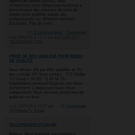
agence de Nantes (44000), nous
recherchons un(e) téléprospecteur(trice) a
domicile pour des missions de prise de
rendez-vous qualifiés auprès des
professionnels sur différents secteurs
d’activités. Pas de vente…
11 commentaires
-
Commenter
»
Le 26/03/26 à 13:13
par
AA CONCEPT
TELEMARKETING
PRISE DE RDV QUALIFIÉ POUR MÉDIA
DE QUALITÉ
Nous offrons 10€ par RDV qualifiés et 3%
des contrats HT Notre contact : TCP Média
TV Group + 33 (0)7 71 83 56 73 -
hubertdubois.aboilard27@gmail.com Nous
recherchons 2 téléprospecteurs /trices
indépendants Nous sommes producteur de
publicité sur écra…
»
Le 23/03/26 à 21:57
par
Commenter
TCPMediaTV Group
TELEPROSPECTEUR H/F
Bonjour, Nous sommes une entreprise