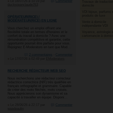
»
Le 18/07/26 à 10:19
par
Commenter
Travaux de traductio
duclosjeanclaude763
domicile
VDI bijoux, parfums 
produits de luxe
OPÉRATEUR(RICE) /
MODÉRATEUR(RICE) EN LIGNE
Vente à domicile
indépendante VDI
Vous cherchez un emploi offrant une
Voyance, astrologie e
flexibilité totale en termes d'horaires et le
cartomancie à domici
confort du travail à domicile ? Avec une
rémunération compétitive et garantie, cette
opportunité pourrait être parfaite pour vous.
Rejoignez E-Moderators en tant que Mod…
2 commentaires
-
Commenter
»
Le 17/07/26 à 02:49
par
EModerators
RECHERCHE RÉDACTEUR WEB SEO
Nous recherchons une rédacteur correcteur
rédactrice correctrice (H/F) très qualifiée en
français orthographe et grammaire. Capable
de créer des mots fléchés, mots croisés.
Nous apprécierons son dynamisme et sa
capacité à travailler en équipe. Disponi…
»
Le 28/06/26 à 22:17
par
Commenter
waadpaulin