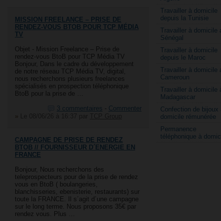
Travailler à domicile
depuis la Tunisie
MISSION FREELANCE – PRISE DE
RENDEZ-VOUS BTOB POUR TCP MÉDIA
Travailler à domicile 
TV
Sénégal
Objet - Mission Freelance – Prise de
Travailler à domicile
rendez-vous BtoB pour TCP Média TV
depuis le Maroc
Bonjour, Dans le cadre du développement
Travailler à domicile 
de notre réseau TCP Média TV, digital,
Cameroun
nous recherchons plusieurs freelances
spécialisés en prospection téléphonique
Travailler à domicile 
BtoB pour la prise de …
Madagascar
3 commentaires
-
Commenter
Confection de bijoux 
»
Le 08/06/26 à 16:37
par
TCP Group
domicile rémunérée
Permanence
téléphonique à domic
CAMPAGNE DE PRISE DE RENDEZ
BTOB // FOURNISSEUR D´ENERGIE EN
FRANCE
Bonjour, Nous recherchons des
teleprospecteurs pour de la prise de rendez
vous en BtoB ( boulangeries,
blanchisseries, ebenisterie, restaurants) sur
toute la FRANCE. Il s´agit d´une campagne
sur le long terme. Nous proposons 35€ par
rendez vous. Plus …