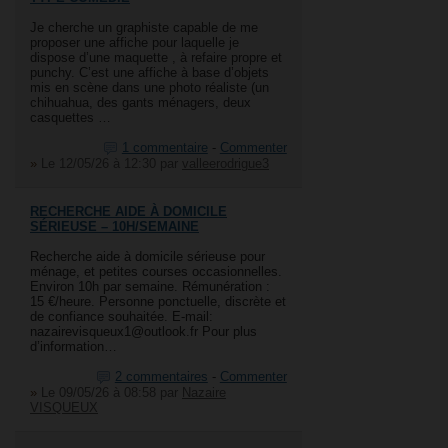
Je cherche un graphiste capable de me
proposer une affiche pour laquelle je
dispose d’une maquette , à refaire propre et
punchy. C’est une affiche à base d’objets
mis en scène dans une photo réaliste (un
chihuahua, des gants ménagers, deux
casquettes …
1 commentaire
-
Commenter
»
Le 12/05/26 à 12:30
par
valleerodrigue3
RECHERCHE AIDE À DOMICILE
SÉRIEUSE – 10H/SEMAINE
Recherche aide à domicile sérieuse pour
ménage, et petites courses occasionnelles.
Environ 10h par semaine. Rémunération :
15 €/heure. Personne ponctuelle, discrète et
de confiance souhaitée. E-mail:
nazairevisqueux1@outlook.fr Pour plus
d’information…
2 commentaires
-
Commenter
»
Le 09/05/26 à 08:58
par
Nazaire
VISQUEUX