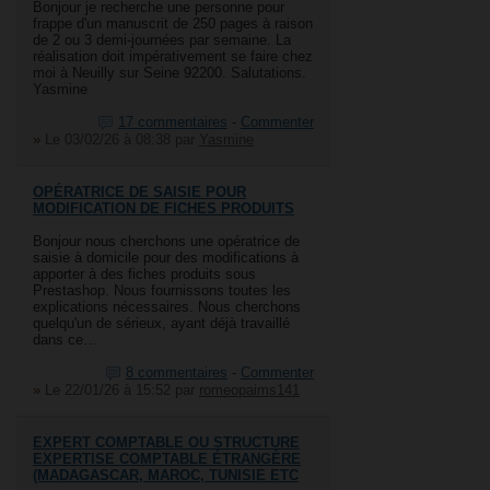
Bonjour je recherche une personne pour
frappe d'un manuscrit de 250 pages à raison
de 2 ou 3 demi-journées par semaine. La
réalisation doit impérativement se faire chez
moi à Neuilly sur Seine 92200. Salutations.
Yasmine
17 commentaires
-
Commenter
»
Le 03/02/26 à 08:38
par
Yasmine
OPÉRATRICE DE SAISIE POUR
MODIFICATION DE FICHES PRODUITS
Bonjour nous cherchons une opératrice de
saisie à domicile pour des modifications à
apporter à des fiches produits sous
Prestashop. Nous fournissons toutes les
explications nécessaires. Nous cherchons
quelqu'un de sérieux, ayant déjà travaillé
dans ce…
8 commentaires
-
Commenter
»
Le 22/01/26 à 15:52
par
romeopaims141
EXPERT COMPTABLE OU STRUCTURE
EXPERTISE COMPTABLE ÉTRANGÈRE
(MADAGASCAR, MAROC, TUNISIE ETC