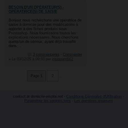
BESOIN D'UN OPÉRATEUR(S) -
OPÉRATRICE(S) DE SAISIE
Bonjour nous recherchons une opératrice de
saisie à domicile pour des modifications à
apporter à des fiches produits sous
Prestashop. Nous fournissons toutes les
explications nécessaires. Nous cherchons
quelqu'un de sérieux, ayant déjà travaillé
dans …
3 commentaires
-
Commenter
»
Le 03/12/25 à 09:33
par
joseteam662
Page 1
2
…
contact at domicile-emploi.net -
Conditions Générales d'Utilisation
-
Paramétrer les cookies tiers
-
Les dernières arnaques