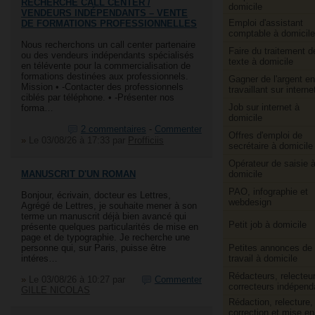
RECHERCHE CALL CENTER /
domicile
VENDEURS INDÉPENDANTS – VENTE
Emploi d'assistant
DE FORMATIONS PROFESSIONNELLES
comptable à domicile
Nous recherchons un call center partenaire
Faire du traitement d
ou des vendeurs indépendants spécialisés
texte à domicile
en télévente pour la commercialisation de
formations destinées aux professionnels.
Gagner de l'argent en
Mission • -Contacter des professionnels
travaillant sur interne
ciblés par téléphone. • -Présenter nos
Job sur internet à
forma…
domicile
2 commentaires
-
Commenter
Offres d'emploi de
»
Le 03/08/26 à 17:33
par
Profficiis
secrétaire à domicile
Opérateur de saisie 
domicile
MANUSCRIT D'UN ROMAN
PAO, infographie et
Bonjour, écrivain, docteur es Lettres,
webdesign
Agrégé de Lettres, je souhaite mener à son
terme un manuscrit déjà bien avancé qui
Petit job à domicile
présente quelques particularités de mise en
page et de typographie. Je recherche une
Petites annonces de
personne qui, sur Paris, puisse être
travail à domicile
intéres…
Rédacteurs, relecteur
»
Le 03/08/26 à 10:27
par
Commenter
correcteurs indépend
GILLE NICOLAS
Rédaction, relecture,
correction et mise en