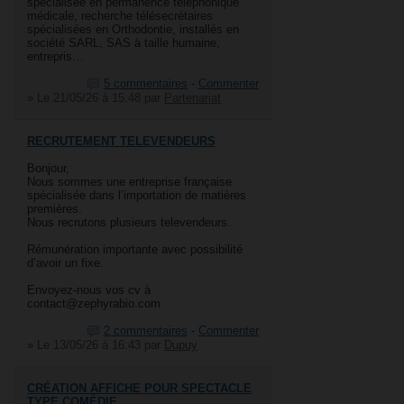
spécialisée en permanence téléphonique
médicale, recherche télésecrétaires
spécialisées en Orthodontie, installés en
société SARL, SAS à taille humaine,
entrepris…
5 commentaires
-
Commenter
»
Le 21/05/26 à 15:48
par
Partenariat
RECRUTEMENT TELEVENDEURS
Bonjour,
Nous sommes une entreprise française
spécialisée dans l’importation de matières
premières.
Nous recrutons plusieurs televendeurs.
Rémunération importante avec possibilité
d’avoir un fixe.
Envoyez-nous vos cv à
contact@zephyrabio.com
2 commentaires
-
Commenter
»
Le 13/05/26 à 16:43
par
Dupuy
CRÉATION AFFICHE POUR SPECTACLE
TYPE COMÉDIE