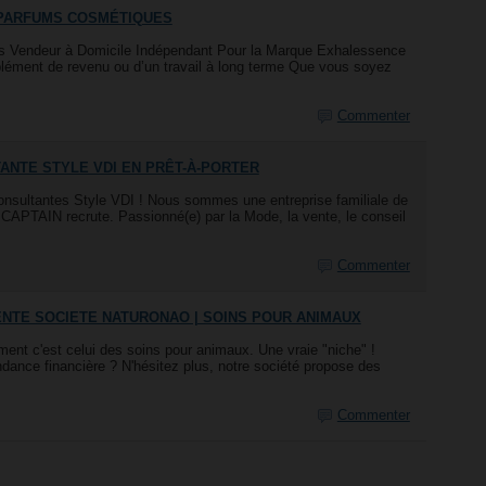
 PARFUMS COSMÉTIQUES
suis Vendeur à Domicile Indépendant Pour la Marque Exhalessence
ément de revenu ou d’un travail à long terme Que vous soyez
Commenter
ANTE STYLE VDI EN PRÊT-À-PORTER
sultantes Style VDI ! Nous sommes une entreprise familiale de
CAPTAIN recrute. Passionné(e) par la Mode, la vente, le conseil
Commenter
NTE SOCIETE NATURONAO | SOINS POUR ANIMAUX
ement c'est celui des soins pour animaux. Une vraie "niche" !
ance financière ? N'hésitez plus, notre société propose des
Commenter