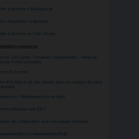
iller à domicile à Madagascar
ités rémunérées à domicile
iller à domicile en Côte d'Ivoire
DERNIÈRES ANNONCES
rche Call Center / Vendeurs Indépendants – Vente de
tions Professionnelles
crit d'un roman
ion d'un logo et de site internet pour une marque de robes
ènements
teur(rice) / Modérateur(rice) en ligne
erche rédacteur web SEO
sition de collaboration avec une équipe freelance
rospecteur(trice) Indépendant(e) BtoB