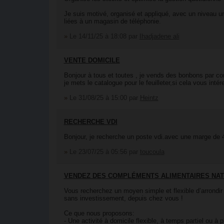
Je suis motivé, organisé et appliqué, avec un niveau uni
liées à un magasin de téléphonie.
»
Le 14/11/25 à 18:08
par
Ihadjadene ali
VENTE DOMICILE
Bonjour à tous et toutes , je vends des bonbons par c
je mets le catalogue pour le feuilleter,si cela vous int
»
Le 31/08/25 à 15:00
par
Heintz
RECHERCHE VDI
Bonjour, je recherche un poste vdi.avec une marge d
»
Le 23/07/25 à 05:56
par
toucoula
VENDEZ DES COMPLÉMENTS ALIMENTAIRES NAT
Vous recherchez un moyen simple et flexible d’arrondir
sans investissement, depuis chez vous !
Ce que nous proposons:
- Une activité à domicile flexible, à temps partiel ou à 