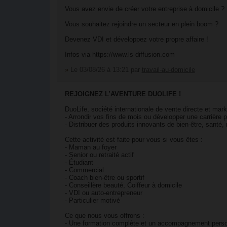
Vous avez envie de créer votre entreprise à domicile ?
Vous souhaitez rejoindre un secteur en plein boom ?
Devenez VDI et développez votre propre affaire !
Infos via https://www.ls-diffusion.com
»
Le 03/08/26 à 13:21
par
travail-au-domicile
REJOIGNEZ L’AVENTURE DUOLIFE !
DuoLife, société internationale de vente directe et marke
- Arrondir vos fins de mois ou développer une carrière p
- Distribuer des produits innovants de bien-être, santé
Cette activité est faite pour vous si vous êtes :
- Maman au foyer
- Senior ou retraité actif
- Étudiant
- Commercial
- Coach bien-être ou sportif
- Conseillère beauté, Coiffeur à domicile
- VDI ou auto-entrepreneur
- Particulier motivé
Ce que nous vous offrons :
- Une formation complète et un accompagnement perso