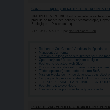
CONSEILLER(ÈRE) BIEN-ÊTRE ET MÉDECINES DO
NATURELLEMENT BIEN est la société de vente à domicil
produits de médecines douces : Aromathérapie, Phytoth
Écologique… Des produits q…
»
Le 03/09/25 à 17:18
par
Naturellement Bien
Recherche Call Center / Vendeurs Indépendants –
Manuscrit d'un roman
Création d'un logo et de site internet pour une m
Opérateur(rice) / Modérateur(rice) en ligne
Recherche rédacteur web SEO
Proposition de collaboration avec une équipe free
Téléprospecteur(trice) Indépendant(e) BtoB
Mission Freelance – Prise de rendez-vous BtoB 
Campagne de prise de rendez BtoB // Fournisseu
TELESECRETAIRE - PARTENAIRE - ORTHODO
Recrutement televendeurs
Création affiche pour spectacle type comédie
RECRUTE VDI - VENDEUR À DOMICILE INDÉPEND