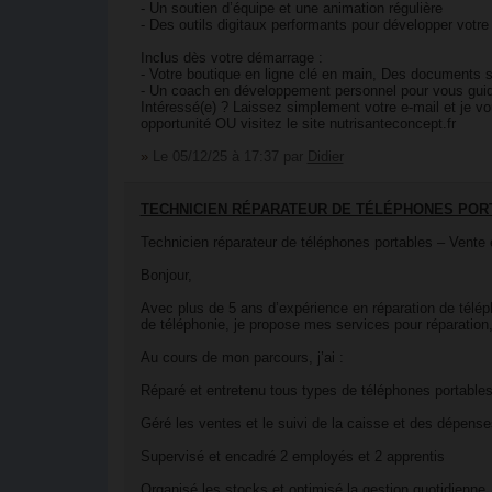
- Un soutien d’équipe et une animation régulière
- Des outils digitaux performants pour développer votre 
Inclus dès votre démarrage :
- Votre boutique en ligne clé en main, Des documents s
- Un coach en développement personnel pour vous gui
Intéressé(e) ? Laissez simplement votre e-mail et je v
opportunité OU visitez le site nutrisanteconcept.fr
»
Le 05/12/25 à 17:37
par
Didier
TECHNICIEN RÉPARATEUR DE TÉLÉPHONES POR
Technicien réparateur de téléphones portables – Vente
Bonjour,
Avec plus de 5 ans d’expérience en réparation de télép
de téléphonie, je propose mes services pour réparation
Au cours de mon parcours, j’ai :
Réparé et entretenu tous types de téléphones portable
Géré les ventes et le suivi de la caisse et des dépens
Supervisé et encadré 2 employés et 2 apprentis
Organisé les stocks et optimisé la gestion quotidienne