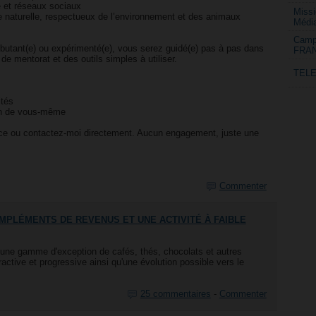
 et réseaux sociaux
Missi
ne naturelle, respectueux de l’environnement et des animaux
Médi
Campa
utant(e) ou expérimenté(e), vous serez guidé(e) pas à pas dans
FRA
e mentorat et des outils simples à utiliser.
TELE
ités
oin de vous-même
nce ou contactez-moi directement. Aucun engagement, juste une
Commenter
MPLÉMENTS DE REVENUS ET UNE ACTIVITÉ À FAIBLE
'une gamme d'exception de cafés, thés, chocolats et autres
ctive et progressive ainsi qu'une évolution possible vers le
25 commentaires
-
Commenter