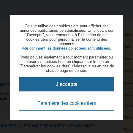
Ce site utilise des cookies tiers pour afficher des
annonces publicitaires personnalisées. En cliquant sur
"J'accepte", vous consentez à l'utilisation de ces
Aide 
cookies tiers pour personnaliser le contenu des
annonces.
Aide 
Voir comment les données collectées sont utilisées
.
Vous pouvez également à tout moment paramétrer ou
Anima
refuser les cookies tiers en cliquant sur le bouton
"Paramétrer les cookies tiers" ci-dessous ou en bas de
chaque page de ce site.
Assis
Coutu
J'accepte
 (DISPONIBLE À L'INTERNATIONAL + FORMATION OFFERTE)
depuis chez toi, à ton rythme, avec une vraie structure, un
Coutu
ale ? Tu es motivé(e), dynamique, prêt(e) à t’investir ? Cette
Paramétrer les cookies tiers
Embal
7 commentaires
-
Commenter
Emplo
NDANT(E) — RELANCE DE PANIERS ABANDONNÉS
Emplo