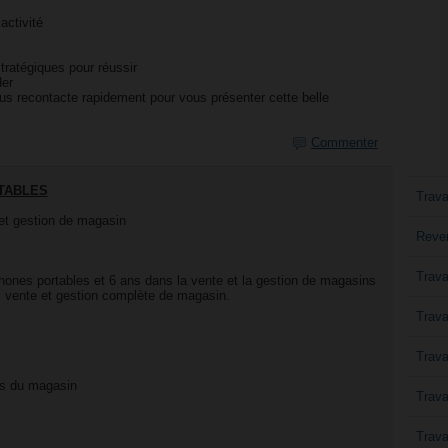
activité
tratégiques pour réussir
der
ous recontacte rapidement pour vous présenter cette belle
Commenter
TABLES
Trava
 et gestion de magasin
Reven
Trava
hones portables et 6 ans dans la vente et la gestion de magasins
, vente et gestion complète de magasin.
Trava
s
Trava
es du magasin
Trava
Trava