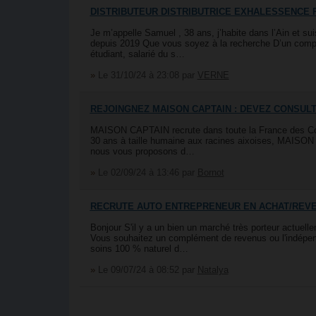
DISTRIBUTEUR DISTRIBUTRICE EXHALESSENCE
Je m’appelle Samuel , 38 ans, j’habite dans l’Ain et 
depuis 2019 Que vous soyez à la recherche D’un compl
étudiant, salarié du s…
»
Le 31/10/24 à 23:08
par
VERNE
REJOINGNEZ MAISON CAPTAIN : DEVEZ CONSULT
MAISON CAPTAIN recrute dans toute la France des Con
30 ans à taille humaine aux racines aixoises, MAISON 
nous vous proposons d…
»
Le 02/09/24 à 13:46
par
Bornot
RECRUTE AUTO ENTREPRENEUR EN ACHAT/REVE
Bonjour S'il y a un bien un marché très porteur actuell
Vous souhaitez un complément de revenus ou l'indépend
soins 100 % naturel d…
»
Le 09/07/24 à 08:52
par
Natalya