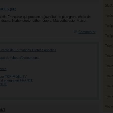
SEO, 
UCES (HF)
Téléo
e Française qui propose aujourd’hui, le plus grand choix de
érapie, Herboristerie, Lithothérapie, Massothérapie, Maison
Télép
Commenter
Télép
Tradu
 Vente de Formations Professionnelles
Trava
arque de robes d'évènements
Trava
lance
Trava
pour TCP Média TV
r d´energie en FRANCE
NTIE
Trava
Trava
Voyan
ANT