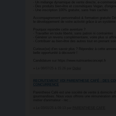
- Un mélange dynamique de vente directe, e-commerce
- Des produits bien-être et cosmétiques Vegan, d'origi
- Une inscription 100% gratuite, sans frais cachés
Accompagnement personnalisé & formation gratuite Déb
le développement de votre activité grâce à un système d
Pourquoi rejoindre cette aventure ?
- Travailler en toute liberté, sans patron ni contraintes
- Générer un revenu complémentaire, voire plus si affin
- Contribuer au bien-être des autres tout en prenant s
Curieux(se) d’en savoir plus ? Répondez à cette anno
belle opportunité à découvrir !
Candidature sur https://www.nutrisanteconcept.fr
»
Le 08/07/25 à 15:26
par
Didier
RECRUTEMENT VDI PARENTHESE CAFÉ : DES CO
CONCURRENCE
Parenthese Café est une société de vente à domicile d
gourmandises. Nous vous offrons une rémunération attra
métier d'animateur - rec…
»
Le 03/01/25 à 09:13
par
PARENTHESE CAFE