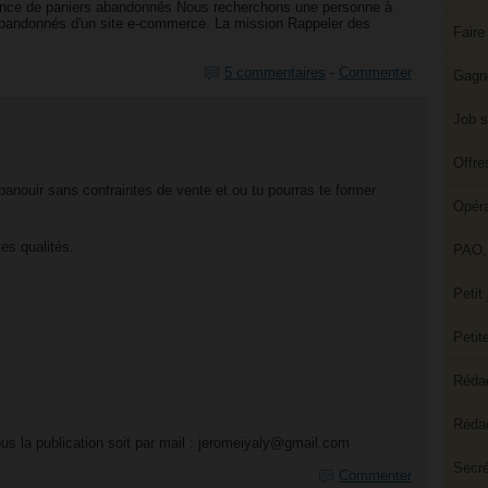
lance de paniers abandonnés Nous recherchons une personne à
s abandonnés d'un site e-commerce. La mission Rappeler des
Faire
5 commentaires
-
Commenter
Gagne
Job s
Offre
panouir sans contraintes de vente et ou tu pourras te former
Opéra
s qualités.
PAO, 
Petit
Petit
Rédac
Rédac
ous la publication soit par mail : jeromeiyaly@gmail.com
Secré
Commenter