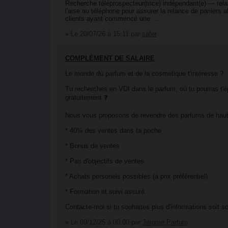
Recherche téléprospecteur(trice) indépendant(e) — re
l'aise au téléphone pour assurer la relance de panier
clients ayant commencé une …
»
Le 20/07/26 à 15:11
par
safer
COMPLÉMENT DE SALAIRE
Le monde du parfum et de la cosmétique t'intéresse ?
Tu recherches en VDI dans le parfum, où tu pourras t'é
gratuitement ❓
Nous vous proposons de revendre des parfums de haute
* 40% des ventes dans ta poche
* Bonus de ventes
* Pas d'objectifs de ventes
* Achats personels possibles (à prix préférentiel)
* Formation et suivi assuré.
Contacte-moi si tu souhaites plus d'informations soit s
»
Le 09/12/25 à 00:00
par
Jerome Parfum