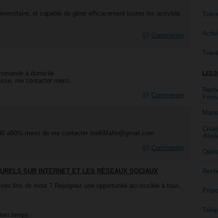
versitaire, et capable de gérer efficacement toutes les activités
Trava
Activ
Commenter
Trava
ommande à domicile.
LES 
éresse, me contacter merci.
Reche
Commenter
Forma
Manus
Créat
e 40 a50% merci de me contacter InelliMaho@gmail.com
d'év
Commenter
Opéra
URELS SUR INTERNET ET LES RÉSEAUX SOCIAUX
Rech
 vos fins de mois ? Rejoignez une opportunité accessible à tous,
Propo
Télép
plein temps