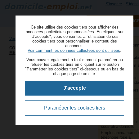
S'inscrire
-
S'identi
PUBLIER UNE ANNONC
Ce site utilise des cookies tiers pour afficher des
annonces publicitaires personnalisées. En cliquant sur
"J'accepte", vous consentez à l'utilisation de ces
Vente à domicile indépendante VDI
Aide à domicile et
cookies tiers pour personnaliser le contenu des
services à la person
annonces.
CONSEILLER(ÈRE) BIEN-ÊTRE ET
Voir comment les données collectées sont utilisées
.
MÉDECINES DOUCES (HF)
Aide ménagère et
repassage à domicile
Vous pouvez également à tout moment paramétrer ou
refuser les cookies tiers en cliquant sur le bouton
Animatrice webcam 
"Paramétrer les cookies tiers" ci-dessous ou en bas de
domicile
chaque page de ce site.
Assistants de saisie
comptable indépenda
J'accepte
Couture et retouches
domicile
Couturières et
retoucheuses
Paramétrer les cookies tiers
indépendantes
Emballage,
conditionnement et 
sous pli à domicile
Emploi animatrice de
téléphone rose à