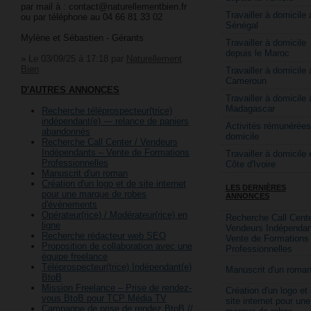
par mail à : contact@naturellementbien.fr
Travailler à domicile 
ou par téléphone au 04 66 81 33 02
Sénégal
Mylène et Sébastien - Gérants
Travailler à domicile
depuis le Maroc
»
Le 03/09/25 à 17:18
par
Naturellement
Bien
Travailler à domicile 
Cameroun
D'AUTRES ANNONCES
Travailler à domicile 
Madagascar
Recherche téléprospecteur(trice)
indépendant(e) — relance de paniers
Activités rémunérées
abandonnés
domicile
Recherche Call Center / Vendeurs
Indépendants – Vente de Formations
Travailler à domicile 
Professionnelles
Côte d'Ivoire
Manuscrit d'un roman
Création d'un logo et de site internet
LES DERNIÈRES
pour une marque de robes
ANNONCES
d'évènements
Opérateur(rice) / Modérateur(rice) en
Recherche Call Cente
ligne
Vendeurs Indépendan
Recherche rédacteur web SEO
Vente de Formations
Proposition de collaboration avec une
Professionnelles
équipe freelance
Téléprospecteur(trice) Indépendant(e)
Manuscrit d'un roma
BtoB
Mission Freelance – Prise de rendez-
Création d'un logo et
vous BtoB pour TCP Média TV
site internet pour une
Campagne de prise de rendez BtoB //