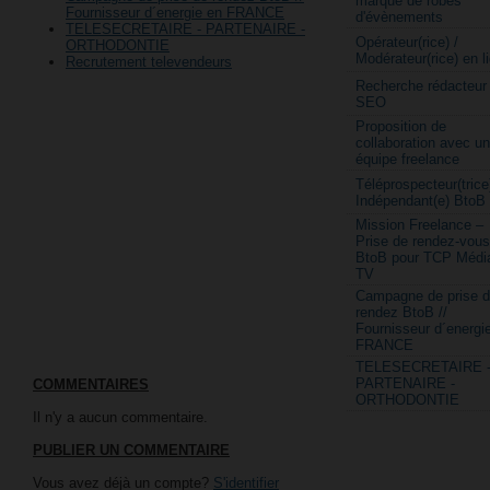
marque de robes
Fournisseur d´energie en FRANCE
d'évènements
TELESECRETAIRE - PARTENAIRE -
Opérateur(rice) /
ORTHODONTIE
Modérateur(rice) en l
Recrutement televendeurs
Recherche rédacteur
SEO
Proposition de
collaboration avec u
équipe freelance
Téléprospecteur(trice
Indépendant(e) BtoB
Mission Freelance –
Prise de rendez-vous
BtoB pour TCP Médi
TV
Campagne de prise 
rendez BtoB //
Fournisseur d´energi
FRANCE
TELESECRETAIRE 
PARTENAIRE -
COMMENTAIRES
ORTHODONTIE
Il n'y a aucun commentaire.
PUBLIER UN COMMENTAIRE
Vous avez déjà un compte?
S'identifier