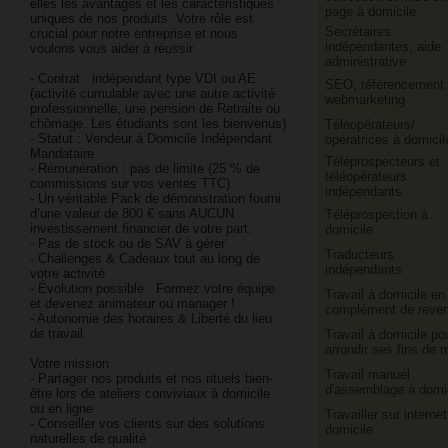
elles les avantages et les caractéristiques
page à domicile
uniques de nos produits. Votre rôle est
Secrétaires
crucial pour notre entreprise et nous
indépendantes, aide
voulons vous aider à réussir.
administrative
- Contrat : indépendant type VDI ou AE
SEO, référencement 
(activité cumulable avec une autre activité
webmarketing
professionnelle, une pension de Retraite ou
chômage. Les étudiants sont les bienvenus)
Téléopérateurs/​
- Statut : Vendeur à Domicile Indépendant
opératrices à domicil
Mandataire
Téléprospecteurs et
- Rémunération : pas de limite (25 % de
téléopérateurs
commissions sur vos ventes TTC)
indépendants
- Un véritable Pack de démonstration fourni
d’une valeur de 800 € sans AUCUN
Téléprospection à
investissement financier de votre part.
domicile
- Pas de stock ou de SAV à gérer
Traducteurs
- Challenges & Cadeaux tout au long de
indépendants
votre activité
- Évolution possible : Formez votre équipe
Travail à domicile en
et devenez animateur ou manager !
complément de reve
- Autonomie des horaires & Liberté du lieu
de travail
Travail à domicile po
arrondir ses fins de 
Votre mission
Travail manuel
- Partager nos produits et nos rituels bien-
d'assemblage à domi
être lors de ateliers conviviaux à domicile
ou en ligne
Travailler sur internet
- Conseiller vos clients sur des solutions
domicile
naturelles de qualité