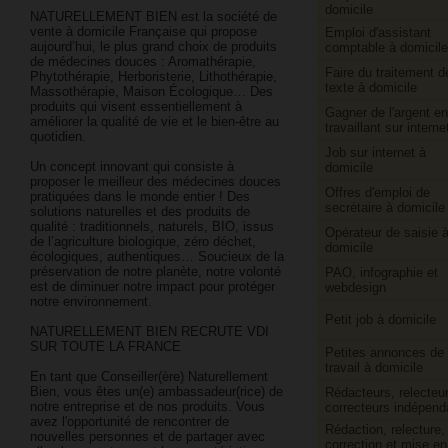
domicile
NATURELLEMENT BIEN est la société de
vente à domicile Française qui propose
Emploi d'assistant
aujourd’hui, le plus grand choix de produits
comptable à domicile
de médecines douces : Aromathérapie,
Faire du traitement d
Phytothérapie, Herboristerie, Lithothérapie,
texte à domicile
Massothérapie, Maison Écologique… Des
produits qui visent essentiellement à
Gagner de l'argent en
améliorer la qualité de vie et le bien-être au
travaillant sur interne
quotidien.
Job sur internet à
Un concept innovant qui consiste à
domicile
proposer le meilleur des médecines douces
Offres d'emploi de
pratiquées dans le monde entier ! Des
secrétaire à domicile
solutions naturelles et des produits de
qualité : traditionnels, naturels, BIO, issus
Opérateur de saisie 
de l’agriculture biologique, zéro déchet,
domicile
écologiques, authentiques… Soucieux de la
préservation de notre planète, notre volonté
PAO, infographie et
est de diminuer notre impact pour protéger
webdesign
notre environnement.
Petit job à domicile
NATURELLEMENT BIEN RECRUTE VDI
SUR TOUTE LA FRANCE
Petites annonces de
travail à domicile
En tant que Conseiller(ère) Naturellement
Bien, vous êtes un(e) ambassadeur(rice) de
Rédacteurs, relecteur
notre entreprise et de nos produits. Vous
correcteurs indépend
avez l'opportunité de rencontrer de
Rédaction, relecture,
nouvelles personnes et de partager avec
correction et mise en