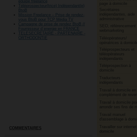
équipe freelance
page à domicile
Téléprospecteur(trice) Indépendant(e)
Secrétaires
BtoB
indépendantes, aide
Mission Freelance – Prise de rendez-
administrative
vous BtoB pour TCP Média TV
Campagne de prise de rendez BtoB //
SEO, référencement 
Fournisseur d´energie en FRANCE
webmarketing
TELESECRETAIRE - PARTENAIRE -
ORTHODONTIE
Téléopérateurs/​
opératrices à domicil
Téléprospecteurs et
téléopérateurs
indépendants
Téléprospection à
domicile
Traducteurs
indépendants
Travail à domicile en
complément de reve
Travail à domicile po
arrondir ses fins de 
Travail manuel
d'assemblage à domi
Travailler sur internet
COMMENTAIRES
domicile