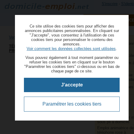
S'inscrire
-
S'identi
PUBLIER UNE ANNONC
Ce site utilise des cookies tiers pour afficher des
annonces publicitaires personnalisées. En cliquant sur
"J'accepte", vous consentez à l'utilisation de ces
Vente à domicile indépendante VDI
Aide à domicile et
cookies tiers pour personnaliser le contenu des
services à la person
annonces.
TÉLÉVENDEUSES À DOMICILE
Voir comment les données collectées sont utilisées
.
PRODUITS DE PHYTOTHÉRAPIE :
Aide ménagère et
repassage à domicile
Vous pouvez également à tout moment paramétrer ou
refuser les cookies tiers en cliquant sur le bouton
Animatrice webcam 
"Paramétrer les cookies tiers" ci-dessous ou en bas de
domicile
chaque page de ce site.
Assistants de saisie
comptable indépenda
J'accepte
Couture et retouches
domicile
Couturières et
retoucheuses
Paramétrer les cookies tiers
indépendantes
Emballage,
conditionnement et 
sous pli à domicile
Emploi animatrice de
téléphone rose à