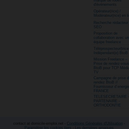
marque de robes
d'évènements
Opérateur(rice) /
Modérateur(rice) en l
Recherche rédacteur
SEO
Proposition de
collaboration avec u
équipe freelance
Téléprospecteur(trice
Indépendant(e) BtoB
Mission Freelance –
Prise de rendez-vous
BtoB pour TCP Médi
TV
Campagne de prise 
rendez BtoB //
Fournisseur d´energi
FRANCE
TELESECRETAIRE 
PARTENAIRE -
ORTHODONTIE
contact at domicile-emploi.net -
Conditions Générales d'Utilisation
-
Paramétrer les cookies tiers
-
Les dernières arnaques