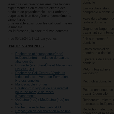
domicile
je recrute des téléconseillères free lancers
expérimentées en télévente directe des
Emploi d'assistant
produits de phytothérapie , pour arthrose ,
comptable à domicile
surpoids et bien être général (compléments
Faire du traitement d
alimentaires )
texte à domicile
offre valable aussi pour les call confirmé en
la matière .
Gagner de l'argent en
les intéressés , laissez moi vos contacts .
travaillant sur interne
»
Le 09/02/24 à 17:11
par
younes
Job sur internet à
domicile
D'AUTRES ANNONCES
Offres d'emploi de
secrétaire à domicile
Recherche téléprospecteur(trice)
indépendant(e) — relance de paniers
Opérateur de saisie 
abandonnés
domicile
Conseiller(ère) Bien-Être et Médecines
Douces (HF)
PAO, infographie et
Recherche Call Center / Vendeurs
webdesign
Indépendants – Vente de Formations
Professionnelles
Petit job à domicile
Manuscrit d'un roman
Création d'un logo et de site internet
Petites annonces de
pour une marque de robes
travail à domicile
d'évènements
Opérateur(rice) / Modérateur(rice) en
Rédacteurs, relecteur
ligne
correcteurs indépend
Recherche rédacteur web SEO
Rédaction, relecture,
Proposition de collaboration avec une
correction et mise en