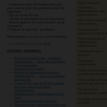
page à domicile
- Expérience dans l'immobilier (travaux)
Secrétaires
pour pouvoir gérer les problèmes dans les
indépendantes, aide
logements
administrative
- Age au moins 40 ans.
- Sérieux et partenariat sur du long terme,
SEO, référencement 
- Bonne capacité de communication et de
webmarketing
persuasion
- Propreté et réactivité, gentillesse.
Téléopérateurs/​
opératrices à domicil
Rémunération à la mission selon le barème
Téléprospecteurs et
téléopérateurs
»
Le 21/08/20 à 13:10
par
Rose
indépendants
D'AUTRES ANNONCES
Téléprospection à
domicile
Recherche Call Center / Vendeurs
Traducteurs
Indépendants – Vente de Formations
indépendants
Professionnelles
Manuscrit d'un roman
Travail à domicile en
Recherche téléprospecteur(trice)
complément de reve
indépendant(e) — relance de paniers
abandonnés
Travail à domicile po
Création d'un logo et de site internet
arrondir ses fins de 
pour une marque de robes
Travail manuel
d'évènements
d'assemblage à domi
Opérateur(rice) / Modérateur(rice) en
ligne
Travailler sur internet
Recherche rédacteur web SEO
domicile
Proposition de collaboration avec une