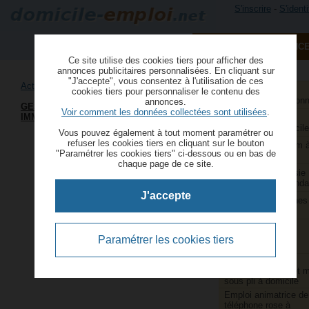
S'inscrire
-
S'identi
PUBLIER UNE ANNONC
Ce site utilise des cookies tiers pour afficher des
annonces publicitaires personnalisées. En cliquant sur
"J'accepte", vous consentez à l'utilisation de ces
Activités rémunérées à domicile
Aide à domicile et
cookies tiers pour personnaliser le contenu des
services à la person
annonces.
GESTIONNAIRE DE BIENS
Voir comment les données collectées sont utilisées
.
IMMOBILIERS
Aide ménagère et
repassage à domicile
Vous pouvez également à tout moment paramétrer ou
refuser les cookies tiers en cliquant sur le bouton
Animatrice webcam 
"Paramétrer les cookies tiers" ci-dessous ou en bas de
domicile
chaque page de ce site.
Assistants de saisie
comptable indépenda
J'accepte
Couture et retouches
domicile
Couturières et
retoucheuses
Paramétrer les cookies tiers
indépendantes
Emballage,
conditionnement et 
sous pli à domicile
Emploi animatrice de
téléphone rose à