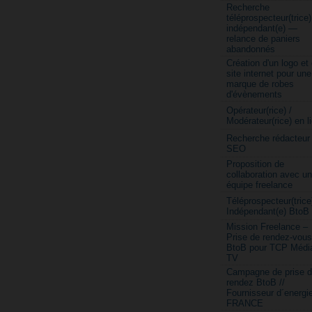
Recherche
téléprospecteur(trice)
indépendant(e) —
relance de paniers
abandonnés
Création d'un logo et
site internet pour une
marque de robes
d'évènements
Opérateur(rice) /
Modérateur(rice) en l
Recherche rédacteur
SEO
Proposition de
collaboration avec u
équipe freelance
Téléprospecteur(trice
Indépendant(e) BtoB
Mission Freelance –
Prise de rendez-vous
BtoB pour TCP Médi
TV
Campagne de prise 
rendez BtoB //
Fournisseur d´energi
FRANCE