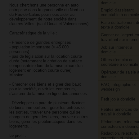
domicile
Nous cherchons une personne en auto
entreprise dans la grande ville du Nord ou
Emploi d'assistant
du Pas-de-Calais pour nous aider au
comptable à domicile
développement de notre société dans
Faire du traitement d
d'autres Villes. (sauf Douai et Valenciennes)
texte à domicile
Caractéristique de la ville :
Gagner de l'argent en
travaillant sur interne
- Présence de grandes entreprises
- population importante (> 45 000
Job sur internet à
personnes)
domicile
- pas de législation sur la location courte
Offres d'emploi de
durée (notamment la création de surface
secrétaire à domicile
compensatoire lors de la mise place d'un
logement en location courte durée)
Opérateur de saisie 
Mission:
domicile
- Chercher des biens et signer des baux
PAO, infographie et
pour la société, ouvrir les compteurs,
webdesign
s'assurer de la mise en ligne des annonces.
Petit job à domicile
- Développer un parc de plusieurs dizaines
de biens immobiliers : gérer les entrées et
Petites annonces de
les sorties, trouver une personne qui se
travail à domicile
chargera de gérer les biens, trouver d’autres
biens, gérer les problématiques dans les
Rédacteurs, relecteur
logements…
correcteurs indépend
Rédaction, relecture,
Le profil :
correction et mise en