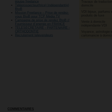
équipe freelance
Travaux de traductio
Téléprospecteur(trice) Indépendant(e)
domicile
BtoB
VDI bijoux, parfums 
Mission Freelance – Prise de rendez-
produits de luxe
vous BtoB pour TCP Média TV
Campagne de prise de rendez BtoB //
Vente à domicile
Fournisseur d´energie en FRANCE
indépendante VDI
TELESECRETAIRE - PARTENAIRE -
ORTHODONTIE
Voyance, astrologie e
Recrutement televendeurs
cartomancie à domici
COMMENTAIRES