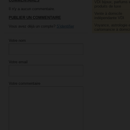
COMMENTAIRES
VDI bijoux, parfums 
produits de luxe
Il n'y a aucun commentaire.
Vente à domicile
PUBLIER UN COMMENTAIRE
indépendante VDI
Voyance, astrologie e
Vous avez déjà un compte?
S'identifier
cartomancie à domici
Votre nom
Votre email
Votre commentaire