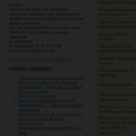
comptable à domicile
Bonjour
Nous recherchons des couturieres
Faire du traitement d
tapissieres qualifiées pour confection de
texte à domicile
doubles rideaux et voilages sur mesure en
Gagner de l'argent en
région parisienne
travaillant sur interne
Pour du travail à domicile très bien payé
Tenez moi au courant si vous êtes
Job sur internet à
interessée
domicile
Cordialement
Mr Benitah tel 06 10 37 36 86
Offres d'emploi de
shlomoben60@gmail.com
secrétaire à domicile
Opérateur de saisie 
»
Le 16/03/24 à 15:15
par
BENITAH
domicile
D'AUTRES ANNONCES
PAO, infographie et
webdesign
Cherche une tricoteuse expérimentée
Recherche Call Center / Vendeurs
Petit job à domicile
Indépendants – Vente de Formations
Professionnelles
Petites annonces de
Manuscrit d'un roman
travail à domicile
Recherche téléprospecteur(trice)
indépendant(e) — relance de paniers
Rédacteurs, relecteur
abandonnés
correcteurs indépend
Création d'un logo et de site internet
Rédaction, relecture,
pour une marque de robes
correction et mise en
d'évènements
page à domicile
Opérateur(rice) / Modérateur(rice) en
ligne
Secrétaires