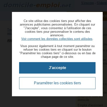
S'inscrire
-
S'identi
PUBLIER UNE ANNONC
Ce site utilise des cookies tiers pour afficher des
annonces publicitaires personnalisées. En cliquant sur
"J'accepte", vous consentez à l'utilisation de ces
Travail manuel à domicile
›
Couture et
Aide à domicile et
cookies tiers pour personnaliser le contenu des
retouches à domicile
services à la person
annonces.
Voir comment les données collectées sont utilisées
.
ANNONCE
Aide ménagère et
repassage à domicile
Vous pouvez également à tout moment paramétrer ou
refuser les cookies tiers en cliquant sur le bouton
Animatrice webcam 
"Paramétrer les cookies tiers" ci-dessous ou en bas de
domicile
chaque page de ce site.
Assistants de saisie
comptable indépenda
J'accepte
Couturières et
retoucheuses
indépendantes
Emballage,
Paramétrer les cookies tiers
conditionnement et 
sous pli à domicile
Emploi animatrice de
téléphone rose à
domicile
Emploi d'assistant