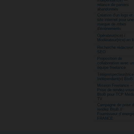
indépendant(e) —
relance de paniers
abandonnés
Création d'un logo et
site internet pour une
marque de robes
d'évènements
Opérateur(rice) /
Modérateur(rice) en l
Recherche rédacteur
SEO
Proposition de
collaboration avec u
équipe freelance
Téléprospecteur(trice
Indépendant(e) BtoB
Mission Freelance –
Prise de rendez-vous
BtoB pour TCP Médi
TV
Campagne de prise 
rendez BtoB //
Fournisseur d´energi
FRANCE