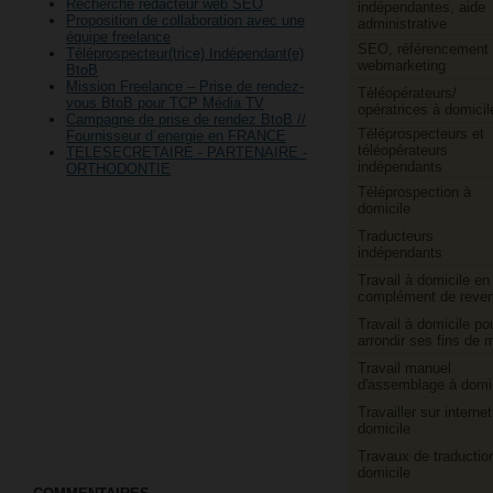
Recherche rédacteur web SEO
indépendantes, aide
Proposition de collaboration avec une
administrative
équipe freelance
SEO, référencement 
Téléprospecteur(trice) Indépendant(e)
webmarketing
BtoB
Mission Freelance – Prise de rendez-
Téléopérateurs/​
vous BtoB pour TCP Média TV
opératrices à domicil
Campagne de prise de rendez BtoB //
Téléprospecteurs et
Fournisseur d´energie en FRANCE
téléopérateurs
TELESECRETAIRE - PARTENAIRE -
indépendants
ORTHODONTIE
Téléprospection à
domicile
Traducteurs
indépendants
Travail à domicile en
complément de reve
Travail à domicile po
arrondir ses fins de 
Travail manuel
d'assemblage à domi
Travailler sur internet
domicile
Travaux de traductio
domicile