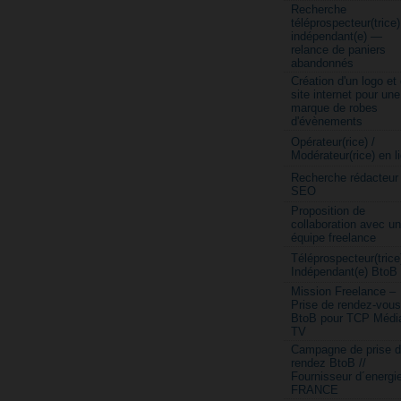
Recherche
téléprospecteur(trice)
indépendant(e) —
relance de paniers
abandonnés
Création d'un logo et
site internet pour une
marque de robes
d'évènements
Opérateur(rice) /
Modérateur(rice) en l
Recherche rédacteur
SEO
Proposition de
collaboration avec u
équipe freelance
Téléprospecteur(trice
Indépendant(e) BtoB
Mission Freelance –
Prise de rendez-vous
BtoB pour TCP Médi
TV
Campagne de prise 
rendez BtoB //
Fournisseur d´energi
FRANCE