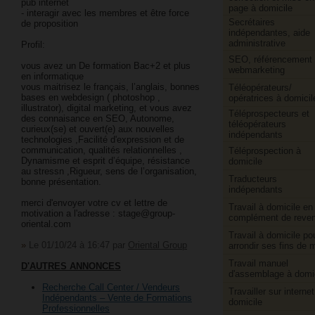
pub internet
page à domicile
- interagir avec les membres et être force
Secrétaires
de proposition
indépendantes, aide
administrative
Profil:
SEO, référencement 
vous avez un De formation Bac+2 et plus
webmarketing
en informatique
vous maitrisez le français, l’anglais, bonnes
Téléopérateurs/​
bases en webdesign ( photoshop ,
opératrices à domicil
illustrator), digital marketing, et vous avez
Téléprospecteurs et
des connaisance en SEO, Autonome,
téléopérateurs
curieux(se) et ouvert(e) aux nouvelles
indépendants
technologies ,Facilité d'expression et de
communication, qualités relationnelles ,
Téléprospection à
Dynamisme et esprit d’équipe, résistance
domicile
au stressn ,Rigueur, sens de l’organisation,
Traducteurs
bonne présentation.
indépendants
merci d'envoyer votre cv et lettre de
Travail à domicile en
motivation a l'adresse : stage@group-
complément de reve
oriental.com
Travail à domicile po
»
Le 01/10/24 à 16:47
par
Oriental Group
arrondir ses fins de 
Travail manuel
D'AUTRES ANNONCES
d'assemblage à domi
Recherche Call Center / Vendeurs
Travailler sur internet
Indépendants – Vente de Formations
domicile
Professionnelles