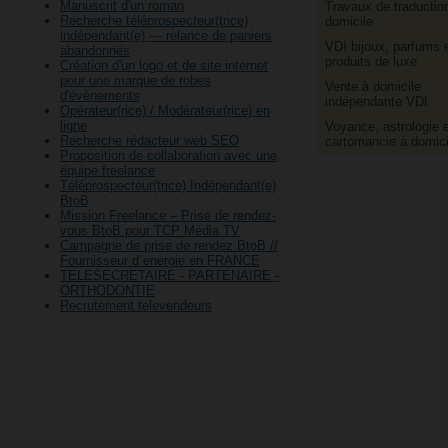
Manuscrit d'un roman
Travaux de traductio
Recherche téléprospecteur(trice)
domicile
indépendant(e) — relance de paniers
VDI bijoux, parfums 
abandonnés
produits de luxe
Création d'un logo et de site internet
pour une marque de robes
Vente à domicile
d'évènements
indépendante VDI
Opérateur(rice) / Modérateur(rice) en
ligne
Voyance, astrologie e
Recherche rédacteur web SEO
cartomancie à domici
Proposition de collaboration avec une
équipe freelance
Téléprospecteur(trice) Indépendant(e)
BtoB
Mission Freelance – Prise de rendez-
vous BtoB pour TCP Média TV
Campagne de prise de rendez BtoB //
Fournisseur d´energie en FRANCE
TELESECRETAIRE - PARTENAIRE -
ORTHODONTIE
Recrutement televendeurs