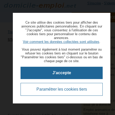
S'inscrire
-
S'identi
PUBLIER UNE ANNONC
Ce site utilise des cookies tiers pour afficher des
annonces publicitaires personnalisées. En cliquant sur
"J'accepte", vous consentez à l'utilisation de ces
Travailler à domicile depuis le Maroc
Aide à domicile et
cookies tiers pour personnaliser le contenu des
services à la person
annonces.
STAGE POUR WEBMASTER (H/F)
Voir comment les données collectées sont utilisées
.
Aide ménagère et
repassage à domicile
Vous pouvez également à tout moment paramétrer ou
refuser les cookies tiers en cliquant sur le bouton
Animatrice webcam 
"Paramétrer les cookies tiers" ci-dessous ou en bas de
domicile
chaque page de ce site.
Assistants de saisie
comptable indépenda
J'accepte
Couture et retouches
domicile
Couturières et
retoucheuses
Paramétrer les cookies tiers
indépendantes
Emballage,
conditionnement et 
sous pli à domicile
Emploi animatrice de
téléphone rose à