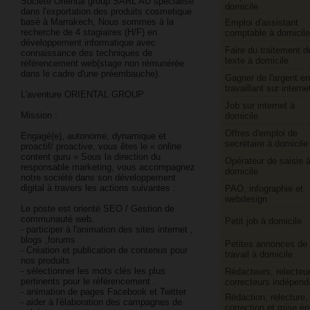
Societé Oriental group SARL AU spécialisé
domicile
dans l'exportation des produits cosmetique
basé à Marrakech, Nous sommes à la
Emploi d'assistant
recherche de 4 stagiaires (H/F) en
comptable à domicile
développement informatique avec
Faire du traitement d
connaissance des techniques de
texte à domicile
référencement web(stage non rémunérée
dans le cadre d'une préembauche).
Gagner de l'argent en
travaillant sur interne
L'aventure ORIENTAL GROUP
Job sur internet à
Mission :
domicile
Offres d'emploi de
Engagé(e), autonome, dynamique et
secrétaire à domicile
proactif/ proactive, vous êtes le « online
content guru » Sous la direction du
Opérateur de saisie 
responsable marketing, vous accompagnez
domicile
notre société dans son développement
digital à travers les actions suivantes :
PAO, infographie et
webdesign
Le poste est orienté SEO / Gestion de
communauté web.
Petit job à domicile
- participer à l'animation des sites internet ,
blogs ,forums
Petites annonces de
- Création et publication de contenus pour
travail à domicile
nos produits
- sélectionner les mots clés les plus
Rédacteurs, relecteur
pertinents pour le référencement .
correcteurs indépend
- animation de pages Facebook et Twitter
Rédaction, relecture,
- aider à l'élaboration des campagnes de
correction et mise en