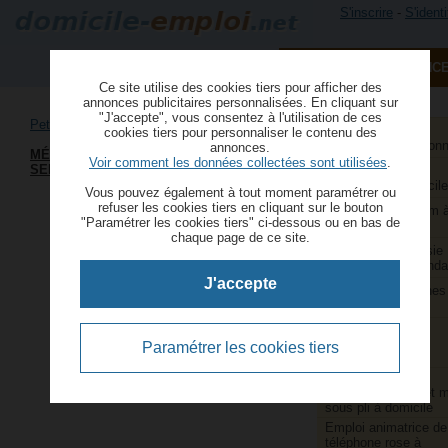
S'inscrire
-
S'identi
PUBLIER UNE ANNONC
Ce site utilise des cookies tiers pour afficher des
annonces publicitaires personnalisées. En cliquant sur
"J'accepte", vous consentez à l'utilisation de ces
Petit job à domicile
Aide à domicile et
cookies tiers pour personnaliser le contenu des
services à la person
annonces.
MÉNAGE ET GARDE CHIENS 2H
Voir comment les données collectées sont utilisées
.
SEMAINES BELVÉDÈRE
Aide ménagère et
repassage à domicile
Vous pouvez également à tout moment paramétrer ou
refuser les cookies tiers en cliquant sur le bouton
Animatrice webcam 
"Paramétrer les cookies tiers" ci-dessous ou en bas de
domicile
chaque page de ce site.
Assistants de saisie
comptable indépenda
J'accepte
Couture et retouches
domicile
Couturières et
retoucheuses
Paramétrer les cookies tiers
indépendantes
Emballage,
conditionnement et 
sous pli à domicile
Emploi animatrice de
téléphone rose à