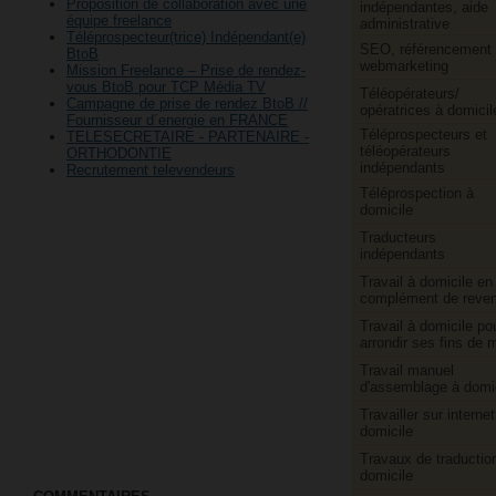
Proposition de collaboration avec une
indépendantes, aide
équipe freelance
administrative
Téléprospecteur(trice) Indépendant(e)
SEO, référencement 
BtoB
webmarketing
Mission Freelance – Prise de rendez-
vous BtoB pour TCP Média TV
Téléopérateurs/​
Campagne de prise de rendez BtoB //
opératrices à domicil
Fournisseur d´energie en FRANCE
Téléprospecteurs et
TELESECRETAIRE - PARTENAIRE -
téléopérateurs
ORTHODONTIE
indépendants
Recrutement televendeurs
Téléprospection à
domicile
Traducteurs
indépendants
Travail à domicile en
complément de reve
Travail à domicile po
arrondir ses fins de 
Travail manuel
d'assemblage à domi
Travailler sur internet
domicile
Travaux de traductio
domicile