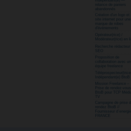
indépendant(e) —
relance de paniers
abandonnés
Création d'un logo et
site internet pour une
marque de robes
d'évènements
Opérateur(rice) /
Modérateur(rice) en l
Recherche rédacteur
SEO
Proposition de
collaboration avec u
équipe freelance
Téléprospecteur(trice
Indépendant(e) BtoB
Mission Freelance –
Prise de rendez-vous
BtoB pour TCP Médi
TV
Campagne de prise 
rendez BtoB //
Fournisseur d´energi
FRANCE