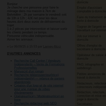
domicile
Bonjour
Je cherche une personne pour faire le
Emploi d'assistant
ménage dans ma maison à 7km de
comptable à domicile
Belvédère : 2h par semaine le vendredi soit
Faire du traitement d
de 10h à 12h ; 42€ net pour les deux
texte à domicile
heures.dont deux euros de défraiement du
trajet.
Gagner de l'argent en
1 à 2 pièces par intervention et laisser sortir
travaillant sur interne
les chiens pendant ce temps.
Personne véhiculée indispensable.
Job sur internet à
Aimer les animaux.
domicile
Offres d'emploi de
»
Le 06/09/25 à 15:53
par
Lanney-Ricci
secrétaire à domicile
D'AUTRES ANNONCES
Opérateur de saisie 
domicile
Recherche Call Center / Vendeurs
Indépendants – Vente de Formations
PAO, infographie et
Professionnelles
webdesign
Manuscrit d'un roman
Petites annonces de
Recherche téléprospecteur(trice)
travail à domicile
indépendant(e) — relance de paniers
abandonnés
Rédacteurs, relecteur
Création d'un logo et de site internet
correcteurs indépend
pour une marque de robes
Rédaction, relecture,
d'évènements
correction et mise en
Opérateur(rice) / Modérateur(rice) en
page à domicile
ligne
Recherche rédacteur web SEO
Secrétaires