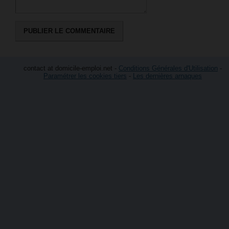
contact at domicile-emploi.net -
Conditions Générales d'Utilisation
-
Paramétrer les cookies tiers
-
Les dernières arnaques