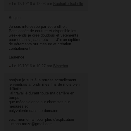
»
Le 12/10/16 à 12:03
par
Buchaille Isabelle
Bonjour,
Je suis intéressée par votre offre .
Passionnée de couture et disponible les
week-ends je crée doudous et vêtements
pour enfants , sacs etc...... J'ai un diplôme
de vêtements sur mesure et création
cordialement
Laurence
»
Le 19/10/16 à 10:27
par
Blanchot
bonjour je suis à la retraite actuellement
je voudrais arrondir mes fins de mois bien
difficile...........
j'ai travaillé durant toute ma carrière en
temps
que mécanicienne sur chemises sur
mesures et
polyvalente dans ce domaine
voici mon email pour plus d'explication
luciana.maze@gmail.com