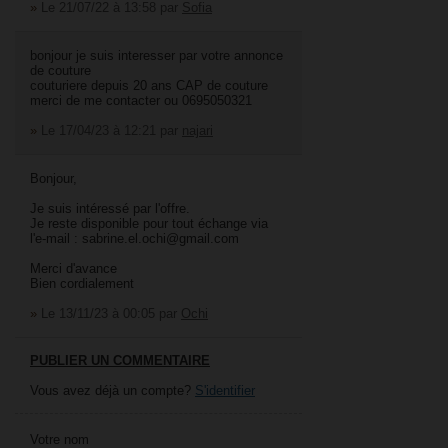
»
Le 21/07/22 à 13:58
par
Sofia
bonjour je suis interesser par votre annonce
de couture
couturiere depuis 20 ans CAP de couture
merci de me contacter ou 0695050321
»
Le 17/04/23 à 12:21
par
najari
Bonjour,
Je suis intéressé par l'offre.
Je reste disponible pour tout échange via
l'e-mail : sabrine.el.ochi@gmail.com
Merci d'avance
Bien cordialement
»
Le 13/11/23 à 00:05
par
Ochi
PUBLIER UN COMMENTAIRE
Vous avez déjà un compte?
S'identifier
Votre nom