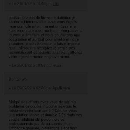
»
Le 21/01/22 à 14:40
par
Las
bonsoir,je viens de lire votre annonce je
souhaite bien travailler avec vous depuis
mon domicile a hammamet en tunisie.je
suis en retraite ainsi ma femme on passe la
journee a rien faire et nous souhaitons une
occupation et surtout pour ameliorer notre
situation. je suis bricoleur je fais n importe
quoi...si vous m acceptez je serais tres
reconnaissant et heureux a la fois. j attends
votre reponse meme negative merci.
»
Le 25/01/22 à 18:52
par
hsan
Bon emploi
»
Le 09/02/22 à 02:46
par
Apollinaire
Malgré vos efforts avez-vous de sérieux
problème de couple ? Souhaitez-vous le
retour de votre bien aimé ? Désirez-vous
une relation stable et durable ? Je règle vos
soucis relationnels personnels et
professionnels par de puissants rituels.
Efficacité prouvée, plaisantins s’abstenir