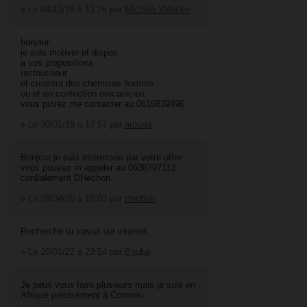
»
Le 04/12/18 à 13:26
par
Michèle Valentin
bonjour
je suis motiver et dispos
a vos propositions
rectoucheur
et createur des chemises homme
ou et en confection mecanicien
vous puvez me contacter au 0616839496
»
Le 30/01/19 à 17:57
par
arouna
Bonjour je suis intéressée par votre offre
vous pouvez m appeler au 0638797113
cordialement DHechon
»
Le 29/04/20 à 19:03
par
Hechon
Recherche tu travail sur internet
»
Le 20/01/22 à 23:54
par
Bouba
Je peux vous faire plusieurs mais je suis en
Afrique précisément à Cotonou.