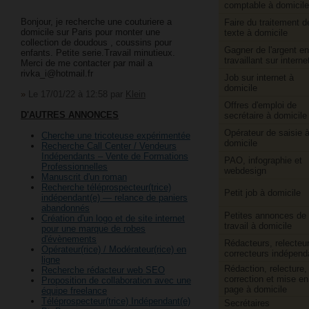
comptable à domicile
Bonjour, je recherche une couturiere a
Faire du traitement d
domicile sur Paris pour monter une
texte à domicile
collection de doudous , coussins pour
Gagner de l'argent en
enfants. Petite serie.Travail minutieux.
travaillant sur interne
Merci de me contacter par mail a
rivka_i@hotmail.fr
Job sur internet à
domicile
»
Le 17/01/22 à 12:58
par
Klein
Offres d'emploi de
D'AUTRES ANNONCES
secrétaire à domicile
Opérateur de saisie 
Cherche une tricoteuse expérimentée
domicile
Recherche Call Center / Vendeurs
Indépendants – Vente de Formations
PAO, infographie et
Professionnelles
webdesign
Manuscrit d'un roman
Recherche téléprospecteur(trice)
Petit job à domicile
indépendant(e) — relance de paniers
abandonnés
Petites annonces de
Création d'un logo et de site internet
travail à domicile
pour une marque de robes
d'évènements
Rédacteurs, relecteur
Opérateur(rice) / Modérateur(rice) en
correcteurs indépend
ligne
Rédaction, relecture,
Recherche rédacteur web SEO
correction et mise en
Proposition de collaboration avec une
page à domicile
équipe freelance
Téléprospecteur(trice) Indépendant(e)
Secrétaires