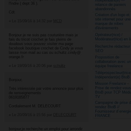
indépendant(e) —
l'Indre ( dept 36 ).
relance de paniers
abandonnés
Cdt.
Création d'un logo et
site internet pour une
»
Le 15/09/16 à 14:32
par
MCD
marque de robes
d'évènements
Opérateur(rice) /
Bonjour je ne suis pas couturière mais je
Modérateur(rice) en l
fais du tricot crochet je fais pleins de
doudous vous pouvez visiter ma page
Recherche rédacteur
facebook boutique crochet de Cindy je vous
SEO
laisse mon mail au cas ou schultz.cindy@
orange.fr
Proposition de
collaboration avec u
»
Le 19/09/16 à 20:06
par
schultz
équipe freelance
Téléprospecteur(trice
Indépendant(e) BtoB
Bonjour,
Mission Freelance –
Prise de rendez-vous
Très intéressée par votre annonce pour plus
BtoB pour TCP Médi
de renseignements
TV
0619185877
Campagne de prise 
Cordialement M. DELECOURT
rendez BtoB //
Fournisseur d´energi
»
Le 20/09/16 à 15:56
par
DELECOURT
FRANCE
bonjour,je recherche un emploi pour arrondir