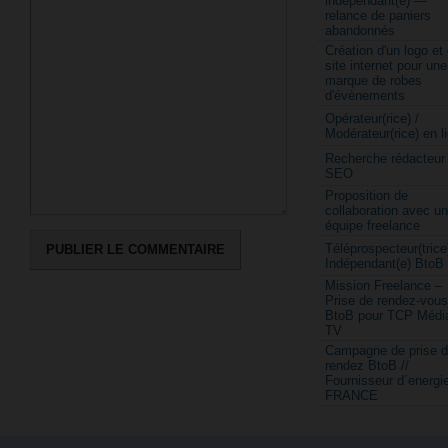
indépendant(e) —
relance de paniers
abandonnés
Création d'un logo et
site internet pour une
marque de robes
d'évènements
Opérateur(rice) /
Modérateur(rice) en l
Recherche rédacteur
SEO
Proposition de
collaboration avec u
équipe freelance
Téléprospecteur(trice
Indépendant(e) BtoB
Mission Freelance –
Prise de rendez-vous
BtoB pour TCP Médi
TV
Campagne de prise 
rendez BtoB //
Fournisseur d´energi
FRANCE