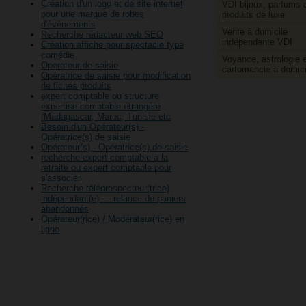
Création d'un logo et de site internet
VDI bijoux, parfums 
pour une marque de robes
produits de luxe
d'évènements
Vente à domicile
Recherche rédacteur web SEO
indépendante VDI
Création affiche pour spectacle type
comédie
Voyance, astrologie e
Operateur de saisie
cartomancie à domici
Opératrice de saisie pour modification
de fiches produits
expert comptable ou structure
expertise comptable étrangère
(Madagascar, Maroc, Tunisie etc
Besoin d'un Opérateur(s) -
Opératrice(s) de saisie
Opérateur(s) - Opératrice(s) de saisie
recherche expert comptable à la
retraite ou expert comptable pour
s'associer
Recherche téléprospecteur(trice)
indépendant(e) — relance de paniers
abandonnés
Opérateur(rice) / Modérateur(rice) en
ligne