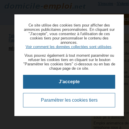
S'inscrire
-
S'identi
PUBLIER UNE ANNONC
Ce site utilise des cookies tiers pour afficher des
annonces publicitaires personnalisées. En cliquant sur
"J'accepte", vous consentez à l'utilisation de ces
Téléopérateurs/​opératrices à domicile
›
Aide à domicile et
cookies tiers pour personnaliser le contenu des
Faire du traitement de texte à domicile
services à la person
annonces.
Voir comment les données collectées sont utilisées
.
RÉDACTION WEB & E-BOOKS
Aide ménagère et
repassage à domicile
Vous pouvez également à tout moment paramétrer ou
refuser les cookies tiers en cliquant sur le bouton
Animatrice webcam 
"Paramétrer les cookies tiers" ci-dessous ou en bas de
domicile
chaque page de ce site.
Assistants de saisie
comptable indépenda
J'accepte
Couture et retouches
domicile
Couturières et
retoucheuses
Paramétrer les cookies tiers
indépendantes
Emballage,
conditionnement et 
sous pli à domicile
Emploi animatrice de
téléphone rose à