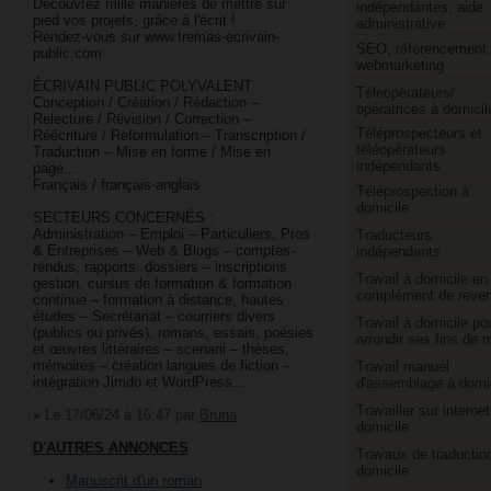
Découvrez mille manières de mettre sur
indépendantes, aide
pied vos projets, grâce à l'écrit !
administrative
Rendez-vous sur www.tremas-ecrivain-
SEO, référencement 
public.com
webmarketing
ÉCRIVAIN PUBLIC POLYVALENT
Téléopérateurs/​
Conception / Création / Rédaction –
opératrices à domicil
Relecture / Révision / Correction –
Téléprospecteurs et
Réécriture / Reformulation – Transcription /
téléopérateurs
Traduction – Mise en forme / Mise en
indépendants
page...
Français / français-anglais
Téléprospection à
domicile
SECTEURS CONCERNÉS :
Administration – Emploi – Particuliers, Pros
Traducteurs
& Entreprises – Web & Blogs – comptes-
indépendants
rendus, rapports, dossiers – inscriptions,
Travail à domicile en
gestion, cursus de formation & formation
complément de reve
continue – formation à distance, hautes
études – Secrétariat – courriers divers
Travail à domicile po
(publics ou privés), romans, essais, poésies
arrondir ses fins de 
et œuvres littéraires – scenarii – thèses,
mémoires – création langues de fiction –
Travail manuel
intégration Jimdo et WordPress...
d'assemblage à domi
Travailler sur internet
»
Le 17/06/24 à 16:47
par
Bruna
domicile
D'AUTRES ANNONCES
Travaux de traductio
domicile
Manuscrit d'un roman