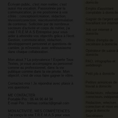
domicile
Écrivain public, c'est mon métier, c'est
aussi ma vocation. Passionnée par la
Emploi d'assistant
communication, je me positionne à vos
comptable à domicile
côtés : conception/création, rédaction,
Gagner de l'argent en
révision/correction, réécriture/reformulation
travaillant sur interne
de contenus. Sollicitée par de nombreux
secteurs d'activité et corps de métier, j'ai
Job sur internet à
créé T.R.É.M.A.S Entreprise pour vous
domicile
aider à atteindre vos objectifs grâce à l'écrit.
Gestion, communication, rédaction,
Offres d'emploi de
développement personnel et questions de
secrétaire à domicile
carrière, je m'investis avec enthousiasme
Opérateur de saisie 
dans chaque collaboration.
domicile
Mon atout ? La polyvalence ! Experte Tous
PAO, infographie et
Textes, je vous accompagne au personnel
webdesign
comme au professionnel, dans la vie
publique comme dans la vie privée. Mon
Petit job à domicile
objectif, c'est de vous faire gagner le vôtre.
Petites annonces de
Contactez-moi ! Je répondrai avec plaisir à
travail à domicile
vos questions.
Rédacteurs, relecteur
ME CONTACTER
correcteurs indépend
Portable Pro : 06 44 96 44 34
Rédaction, relecture,
E-mail Pro : tremas.contact@gmail.com
correction et mise en
page à domicile
MON ACTIVITÉ, MES COMPÉTENCES
J'ai conçu le site T.R.É.M.A.S pour vous.
Secrétaires