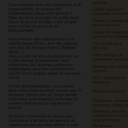
domicile
Vous souhaitez avoir plus d'autonomie et de
responsabilités, en pouvant être
Emploi d'assistant
indépendant(e) depuis votre domicile ?
comptable à domicile
Nous recrutons tous types de profils ayant
Faire du traitement d
l'envie de pouvoir travailler à leur compte,
texte à domicile
pour concilier vie privée et vie
professionnelle.
Gagner de l'argent en
travaillant sur interne
Nous sommes une multinationale sur le
marché depuis 45 ans, avec des agences
Job sur internet à
dans plus de 160 pays (France, Belgique,
domicile
Maroc...)
Offres d'emploi de
Dans le cadre de notre développement sur
secrétaire à domicile
le plan national et international, nous
recherchons des nouveaux partenaires
Opérateur de saisie 
indépendants, pour faire connaître notre
domicile
société et nos produits auprès de nouveaux
clients.
PAO, infographie et
webdesign
En tant qu'indépendant(e), vous pourrez
gérer votre emploi du temps comme vous le
Petit job à domicile
souhaitez (Temps plein ou Temps partiel).
Vous serez accompagné(e) et formé(e) de
Rédacteurs, relecteur
manière continue tout le long de votre
correcteurs indépend
activité.
Rédaction, relecture,
correction et mise en
Du simple complément de revenu pour
page à domicile
commencer, à de belles perspectives de
carrière pouvant vous être offertes si vous
Secrétaires