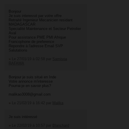
Bonjour
Je suis interessé par votre offre
Retraité Ingenieur Mecanicien residant
MADAGASCAR
Specialité Maintenance et Secteur Petrolier
Aval
Pour assistance PME PMI Afrique
Francophone de preference
Repondre à l'adresse Email SVP
Salutations
»
Le 27/01/19 à 02:58
par
Samisoa
RAFAMA
Bonjour je suis situé en Inde
Votre annonce m'interesse
Pourrai-je en savoir plus?
malikao3008@gmail.com
»
Le 21/02/19 à 16:42
par
Malika
Je suis intéressé
»
Le 22/02/19 à 10:57
par
Blanchard