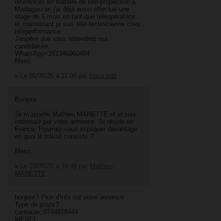
références en matière de télé-propection à
Madagascar, j'ai déjà aussi effectué une
stage de 6 mois en tant que téléopératrice
et maintenant je suis télé-technicienne chez
téléperformance.
J'espère que vous retiendrez ma
candidature.
WhatsApp+261346960494
Merci.
»
Le 05/05/25 à 11:06
par
Erica rubi
Bonjour,
Je m'appelle Mathieu MANETTE et je suis
intéressé par votre annonce. Je réside en
France. Pourriez-vous expliquer davantage
en quoi le travail consiste ?
Merci.
»
Le 23/05/25 à 18:48
par
Mathieu
MANETTE
bonjour? Plus d'info sur votre annonce
Type de poste?
contacte; 0744928444
MERCI