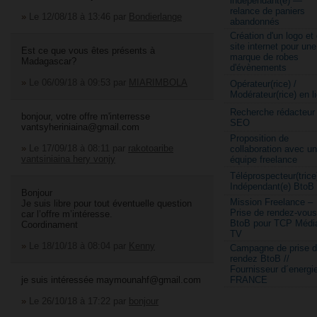
indépendant(e) —
relance de paniers
»
Le 12/08/18 à 13:46
par
Bondierlange
abandonnés
Création d'un logo et
site internet pour une
Est ce que vous êtes présents à
marque de robes
Madagascar?
d'évènements
»
Le 06/09/18 à 09:53
par
MIARIMBOLA
Opérateur(rice) /
Modérateur(rice) en l
Recherche rédacteur
bonjour, votre offre m'interresse
SEO
vantsyheriniaina@gmail.com
Proposition de
»
Le 17/09/18 à 08:11
par
rakotoaribe
collaboration avec u
vantsiniaina hery vonjy
équipe freelance
Téléprospecteur(trice
Indépendant(e) BtoB
Bonjour
Mission Freelance –
Je suis libre pour tout éventuelle question
Prise de rendez-vous
car l’offre m’intéresse.
BtoB pour TCP Médi
Coordinament
TV
»
Le 18/10/18 à 08:04
par
Kenny
Campagne de prise 
rendez BtoB //
Fournisseur d´energi
je suis intéressée maymounahf@gmail.com
FRANCE
»
Le 26/10/18 à 17:22
par
bonjour