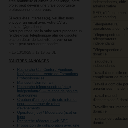
êtes ambitieux et aimez le challenge, notre
indépendantes, aide
projet peut devenir une vraie opportunité
administrative
professionnelle pour vous.
SEO, référencement 
webmarketing
Si vous êtes intéressé(e), veuillez nous
envoyer un email avec votre CV à :
Téléopérateurs/​
jbrevelat@gmail.com
opératrices à domicil
Nous pourrons par la suite vous proposer un
Téléprospecteurs et
rendez-vous téléphonique afin de discuter
téléopérateurs
plus en détail de l'activité, et voir si ce
indépendants
projet peut vous correspondre.
Téléprospection à
»
Le 13/10/25 à 12:19
par
JB
domicile
D'AUTRES ANNONCES
Traducteurs
indépendants
Recherche Call Center / Vendeurs
Travail à domicile en
Indépendants – Vente de Formations
complément de reve
Professionnelles
Manuscrit d'un roman
Travail à domicile po
Recherche téléprospecteur(trice)
arrondir ses fins de 
indépendant(e) — relance de paniers
abandonnés
Travail manuel
Création d'un logo et de site internet
d'assemblage à domi
pour une marque de robes
Travailler sur internet
d'évènements
domicile
Opérateur(rice) / Modérateur(rice) en
ligne
Travaux de traductio
Recherche rédacteur web SEO
domicile
Proposition de collaboration avec une