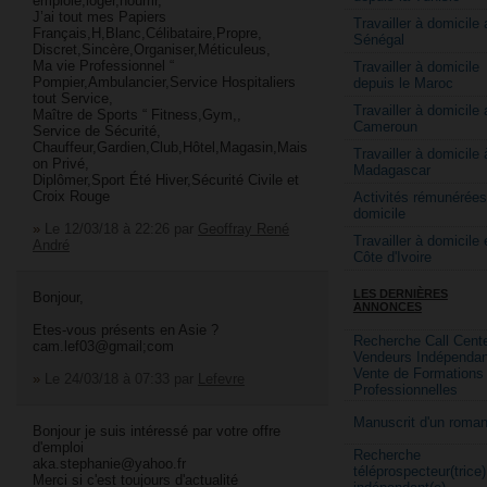
emploie,loger,nourrir,
J’ai tout mes Papiers
Travailler à domicile 
Français,H,Blanc,Célibataire,Propre,
Sénégal
Discret,Sincère,Organiser,Méticuleus,
Ma vie Professionnel “
Travailler à domicile
Pompier,Ambulancier,Service Hospitaliers
depuis le Maroc
tout Service,
Travailler à domicile 
Maître de Sports “ Fitness,Gym,,
Cameroun
Service de Sécurité,
Chauffeur,Gardien,Club,Hôtel,Magasin,Mais
Travailler à domicile 
on Privé,
Madagascar
Diplômer,Sport Été Hiver,Sécurité Civile et
Croix Rouge
Activités rémunérées
domicile
»
Le 12/03/18 à 22:26
par
Geoffray René
Travailler à domicile 
André
Côte d'Ivoire
LES DERNIÈRES
Bonjour,
ANNONCES
Etes-vous présents en Asie ?
Recherche Call Cente
cam.lef03@gmail;com
Vendeurs Indépendan
Vente de Formations
»
Le 24/03/18 à 07:33
par
Lefevre
Professionnelles
Manuscrit d'un roma
Bonjour je suis intéressé par votre offre
d'emploi
Recherche
aka.stephanie@yahoo.fr
téléprospecteur(trice)
Merci si c'est toujours d'actualité