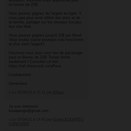
affiliation. Insvrivez-vous aujourd'hui pour
un bonus de 25$!
Vous pouvez gagnez de l'argent en ligne. Il
vous paie pour avoir référé des amis et de
la famille, partager sur les réseaux sociaux
leur site Web.
Vous pouvez gagnez jusqu'à 10$ par filleul!
Vous voulez savoir pourquoi cela fonctionne
et d'où vient l'argent?
Insvrivez-vous avec mon lien de parrainage
pour un Bonus de 25$! Temps limité
seulement ! Consulter ce lien :
https://ref.sharecash.co/affoue
Cordialement
Geneviève
»
Le 02/06/20 à 15:11
par
Affoue
Je suis intéressé
kouapeugo@gmail.com
»
Le 07/04/21 à 14:43
par
Gomé KOUAPEU
CONSTANT