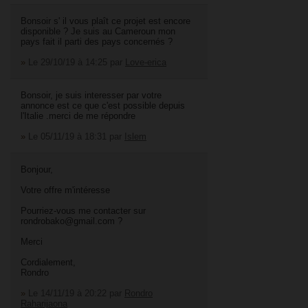
Bonsoir s' il vous plaît ce projet est encore
disponible ? Je suis au Cameroun mon
pays fait il parti des pays concernés ?
»
Le 29/10/19 à 14:25
par
Love-erica
Bonsoir, je suis interesser par votre
annonce est ce que c'est possible depuis
l'Italie .merci de me répondre
»
Le 05/11/19 à 18:31
par
Islem
Bonjour,
Votre offre m'intéresse
Pourriez-vous me contacter sur
rondrobako@gmail.com ?
Merci
Cordialement,
Rondro
»
Le 14/11/19 à 20:22
par
Rondro
Raharijaona