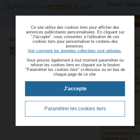
S'inscrire
-
S'identi
PUBLIER UNE ANNONC
Ce site utilise des cookies tiers pour afficher des
annonces publicitaires personnalisées. En cliquant sur
"J'accepte", vous consentez à l'utilisation de ces
Petites annonces de travail à domicile
Aide à domicile et
cookies tiers pour personnaliser le contenu des
services à la person
annonces.
ACTIVITÉ INDÉPENDANTE DEPUIS
Voir comment les données collectées sont utilisées
.
VOTRE DOMICILE
Aide ménagère et
repassage à domicile
Vous pouvez également à tout moment paramétrer ou
refuser les cookies tiers en cliquant sur le bouton
Animatrice webcam 
"Paramétrer les cookies tiers" ci-dessous ou en bas de
domicile
chaque page de ce site.
Assistants de saisie
comptable indépenda
J'accepte
Couture et retouches
domicile
Couturières et
retoucheuses
Paramétrer les cookies tiers
indépendantes
Emballage,
conditionnement et 
sous pli à domicile
Emploi animatrice de
téléphone rose à