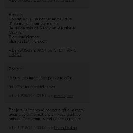
»
Le 07/05/19 à 20:42
par
racha essam
Bonjour,
Pouvez vous me donner un peu plus
d'informations sur votre offre.
Je réside près de Nancy en Meurthe et
Moselle.
Bien cordialement.
phany2312@msn.com
»
Le 23/05/19 à 09:54
par
STEPHANIE
FRANK
Bonjour
je suis tres interessee par votre offre
merci de me contacter svp
»
Le 10/06/19 à 06:58
par
razafinjaka
Bsr je suis intéressé par votre offre j'aimerai
avoir plus d'informations s'il vous plaît! Je
suis au Cameroun. Merci de me contacter
»
Le 12/10/19 à 00:00
par
Foum Darling