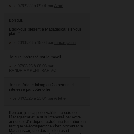
»
Le 07/09/22 à 09:01
par
Aimé
Bonjour,
Êtes-vous présent à Madagascar s'il vous
plaît ?
»
Le 23/08/23 à 15:08
par
ramarojaona
Je suis intéressé par le travail
»
Le 07/02/25 à 08:08
par
RANDRIAMPENITRARIVO
Je suis Arlette bilong du Cameroun et
intéressé par votre offre.
»
Le 04/05/25 à 23:04
par
Arlette
Bonjour, je m'appelle Valérie, je suis de
Madagascar et je suis intéressé par votre
annonce. J'ai déjà effectué une formation en
tant que téléprospectrice chez procontacte
Madagascar, une des meilleures et