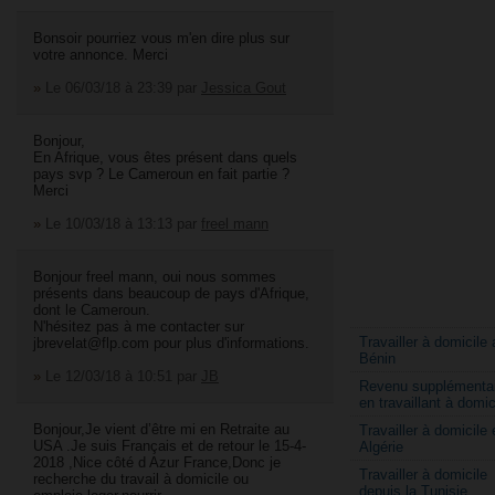
Bonsoir pourriez vous m'en dire plus sur
votre annonce. Merci
»
Le 06/03/18 à 23:39
par
Jessica Gout
Bonjour,
En Afrique, vous êtes présent dans quels
pays svp ? Le Cameroun en fait partie ?
Merci
»
Le 10/03/18 à 13:13
par
freel mann
Bonjour freel mann, oui nous sommes
présents dans beaucoup de pays d'Afrique,
dont le Cameroun.
N'hésitez pas à me contacter sur
Travailler à domicile 
jbrevelat@flp.com pour plus d'informations.
Bénin
»
Le 12/03/18 à 10:51
par
JB
Revenu supplémentai
en travaillant à domic
Bonjour,Je vient d’être mi en Retraite au
Travailler à domicile 
USA .Je suis Français et de retour le 15-4-
Algérie
2018 ,Nice côté d Azur France,Donc je
Travailler à domicile
recherche du travail à domicile ou
depuis la Tunisie