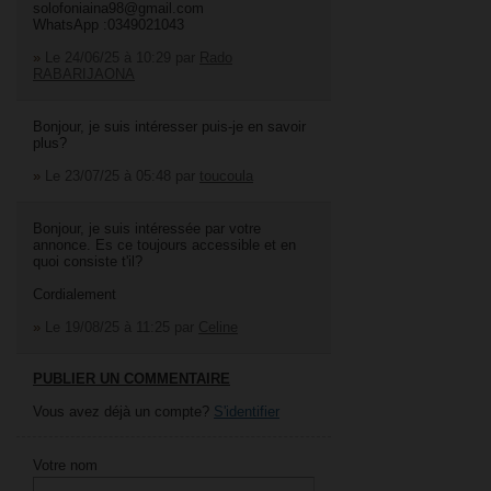
solofoniaina98@gmail.com
WhatsApp :0349021043
»
Le 24/06/25 à 10:29
par
Rado
RABARIJAONA
Bonjour, je suis intéresser puis-je en savoir
plus?
»
Le 23/07/25 à 05:48
par
toucoula
Bonjour, je suis intéressée par votre
annonce. Es ce toujours accessible et en
quoi consiste t'il?
Cordialement
»
Le 19/08/25 à 11:25
par
Celine
PUBLIER UN COMMENTAIRE
Vous avez déjà un compte?
S'identifier
Votre nom