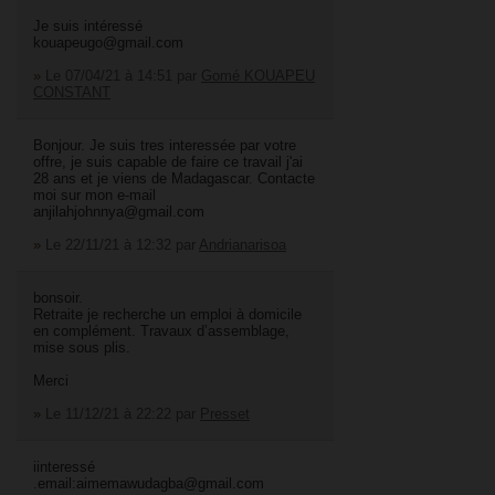
Je suis intéressé
kouapeugo@gmail.com
»
Le 07/04/21 à 14:51
par
Gomé KOUAPEU
CONSTANT
Bonjour. Je suis tres interessée par votre
offre, je suis capable de faire ce travail j'ai
28 ans et je viens de Madagascar. Contacte
moi sur mon e-mail
anjilahjohnnya@gmail.com
»
Le 22/11/21 à 12:32
par
Andrianarisoa
bonsoir.
Retraite je recherche un emploi à domicile
en complément. Travaux d’assemblage,
mise sous plis.
Merci
»
Le 11/12/21 à 22:22
par
Presset
iinteressé
.email:aimemawudagba@gmail.com