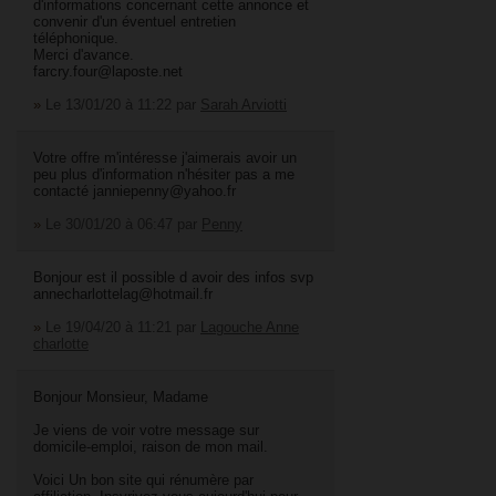
d'informations concernant cette annonce et
convenir d'un éventuel entretien
téléphonique.
Merci d'avance.
farcry.four@laposte.net
»
Le 13/01/20 à 11:22
par
Sarah Arviotti
Votre offre m'intéresse j'aimerais avoir un
peu plus d'information n'hésiter pas a me
contacté janniepenny@yahoo.fr
»
Le 30/01/20 à 06:47
par
Penny
Bonjour est il possible d avoir des infos svp
annecharlottelag@hotmail.fr
»
Le 19/04/20 à 11:21
par
Lagouche Anne
charlotte
Bonjour Monsieur, Madame
Je viens de voir votre message sur
domicile-emploi, raison de mon mail.
Voici Un bon site qui rénumère par