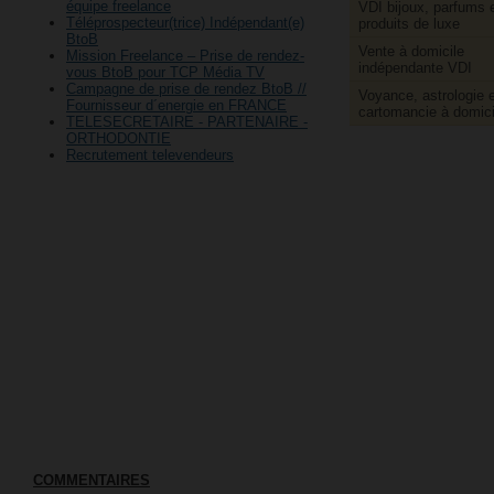
équipe freelance
VDI bijoux, parfums 
Téléprospecteur(trice) Indépendant(e)
produits de luxe
BtoB
Vente à domicile
Mission Freelance – Prise de rendez-
indépendante VDI
vous BtoB pour TCP Média TV
Campagne de prise de rendez BtoB //
Voyance, astrologie e
Fournisseur d´energie en FRANCE
cartomancie à domici
TELESECRETAIRE - PARTENAIRE -
ORTHODONTIE
Recrutement televendeurs
COMMENTAIRES