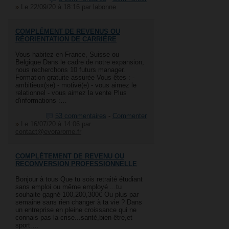
»
Le 22/09/20 à 18:16
par
labonne
COMPLÉMENT DE REVENUS OU
RÉORIENTATION DE CARRIÈRE
Vous habitez en France, Suisse ou
Belgique Dans le cadre de notre expansion,
nous recherchons 10 futurs manager.
Formation gratuite assurée Vous êtes : -
ambitieux(se) - motivé(e) - vous aimez le
relationnel - vous aimez la vente Plus
d'informations :…
53 commentaires
-
Commenter
»
Le 16/07/20 à 14:06
par
contact@evorarome.fr
COMPLÈTEMENT DE REVENU OU
RECONVERSION PROFESSIONNELLE
Bonjour à tous Que tu sois retraité étudiant
sans emploi ou même employé ...tu
souhaite gagné 100,200,300€ Ou plus par
semaine sans rien changer à ta vie ? Dans
un entreprise en pleine croissance qui ne
connais pas la crise...santé,bien-être,et
sport.…