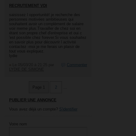
RECRUTEMENT VDI
saisissez l opportunité! je recherche des
personnes motivées ambitieuses qui
souhaitent avoir un complément de salaire
voir meme plus.Travailler de chez soi en
étant son propre chef d'entreprise et oui c
'est possible chez forever.Si vous souhaitez
en savoir plus pour découvrir l activité
contactez -moi je me ferais un plaisir de
tout vous expliquez.
lydie
»
Le 05/03/20 à 21:25
par
Commenter
LYDIE DE SIMONE
Page 1
2
…
PUBLIER UNE ANNONCE
Vous avez déjà un compte?
S'identifier
Votre nom