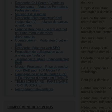
domicile
Recherche Call Center / Vendeurs
Indépendants – Vente de Formations
Emploi d'assistant
Professionnelles
comptable à domicile
Manuscrit d'un roman
Recherche téléprospecteur(trice)
Faire du traitement d
indépendant(e) — relance de paniers
texte à domicile
abandonnés
Gagner de l'argent en
Création d'un logo et de site internet
travaillant sur interne
pour une marque de robes
d'évènements
Job sur internet à
Opérateur(rice) / Modérateur(rice) en
domicile
ligne
Recherche rédacteur web SEO
Offres d'emploi de
Proposition de collaboration avec
secrétaire à domicile
une équipe freelance
Opérateur de saisie 
Téléprospecteur(trice) Indépendant(e)
domicile
BtoB
Mission Freelance – Prise de rendez-
PAO, infographie et
vous BtoB pour TCP Média TV
webdesign
Campagne de prise de rendez BtoB
// Fournisseur d´energie en FRANCE
Petit job à domicile
TELESECRETAIRE - PARTENAIRE
- ORTHODONTIE
Petites annonces de
Recrutement televendeurs
travail à domicile
Rédacteurs, relecteur
correcteurs indépend
COMPLÉMENT DE REVENUS
Rédaction, relecture,
correction et mise en