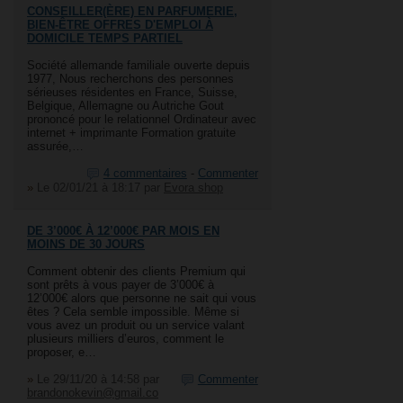
CONSEILLER(ÈRE) EN PARFUMERIE,
BIEN-ÊTRE OFFRES D'EMPLOI À
DOMICILE TEMPS PARTIEL
Société allemande familiale ouverte depuis
1977, Nous recherchons des personnes
sérieuses résidentes en France, Suisse,
Belgique, Allemagne ou Autriche Gout
prononcé pour le relationnel Ordinateur avec
internet + imprimante Formation gratuite
assurée,…
4 commentaires
-
Commenter
»
Le 02/01/21 à 18:17
par
Evora shop
DE 3’000€ À 12’000€ PAR MOIS EN
MOINS DE 30 JOURS
Comment obtenir des clients Premium qui
sont prêts à vous payer de 3’000€ à
12’000€ alors que personne ne sait qui vous
êtes ? Cela semble impossible. Même si
vous avez un produit ou un service valant
plusieurs milliers d’euros, comment le
proposer, e…
»
Le 29/11/20 à 14:58
par
Commenter
brandonokevin@gmail.co