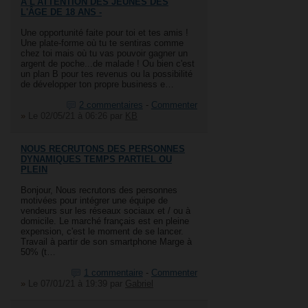
À L'ATTENTION DES JEUNES DÈS
L'ÂGE DE 18 ANS -
Une opportunité faite pour toi et tes amis !
Une plate-forme où tu te sentiras comme
chez toi mais où tu vas pouvoir gagner un
argent de poche...de malade ! Ou bien c'est
un plan B pour tes revenus ou la possibilité
de développer ton propre business e…
2 commentaires
-
Commenter
»
Le 02/05/21 à 06:26
par
KB
NOUS RECRUTONS DES PERSONNES
DYNAMIQUES TEMPS PARTIEL OU
PLEIN
Bonjour, Nous recrutons des personnes
motivées pour intégrer une équipe de
vendeurs sur les réseaux sociaux et / ou à
domicile. Le marché français est en pleine
expension, c'est le moment de se lancer.
Travail à partir de son smartphone Marge à
50% (t…
1 commentaire
-
Commenter
»
Le 07/01/21 à 19:39
par
Gabriel