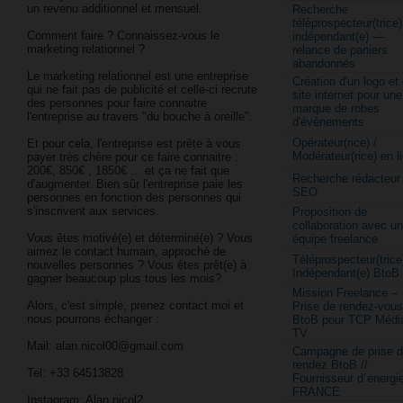
un revenu additionnel et mensuel.
Recherche
téléprospecteur(trice)
Comment faire ? Connaissez-vous le
indépendant(e) —
marketing relationnel ?
relance de paniers
abandonnés
Le marketing relationnel est une entreprise
Création d'un logo et
qui ne fait pas de publicité et celle-ci recrute
site internet pour une
des personnes pour faire connaitre
marque de robes
l'entreprise au travers "du bouche à oreille".
d'évènements
Opérateur(rice) /
Et pour cela, l'entreprise est prête à vous
Modérateur(rice) en l
payer très chère pour ce faire connaitre :
200€, 850€ , 1850€ ... et ça ne fait que
Recherche rédacteur
d'augmenter. Bien sûr l'entreprise paie les
SEO
personnes en fonction des personnes qui
s'inscrivent aux services.
Proposition de
collaboration avec u
Vous êtes motivé(e) et déterminé(e) ? Vous
équipe freelance
aimez le contact humain, approché de
Téléprospecteur(trice
nouvelles personnes ? Vous êtes prêt(e) à
Indépendant(e) BtoB
gagner beaucoup plus tous les mois?
Mission Freelance –
Alors, c'est simple, prenez contact moi et
Prise de rendez-vous
nous pourrons échanger :
BtoB pour TCP Médi
TV
Mail: alan.nicol00@gmail.com
Campagne de prise 
rendez BtoB //
Tel: +33 64513828
Fournisseur d´energi
FRANCE
Instagram: Alan.nicol2