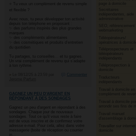
page à domicile
⭐ Tu veux un complément de revenu simple
Secrétaires
et flexible ?
indépendantes, aide
administrative
Avec nous, tu peux développer ton activité
depuis ton téléphone en proposant :
SEO, référencement 
✨ des parfums inspirés des plus grandes
webmarketing
marques
✨ des compléments alimentaires
Téléopérateurs/​
opératrices à domicil
✨ des cosmétiques et produits d’entretien
du quotidien
Téléprospecteurs et
téléopérateurs
Tu partages, tu conseilles… et tu gagnes.
indépendants
Un vrai complément de revenu qui s’adapte
Téléprospection à
à ton rythme.
domicile
»
Le 08/12/25 à 23:59
par
Commenter
Traducteurs
Jerome Parfum
indépendants
Travail à domicile en
GAGNEZ UN PEU D'ARGENT EN
complément de reve
RÉPONDANT À DES SONDAGES
Travail à domicile po
arrondir ses fins de 
Gagnez un peu d'argent en répondant à des
sondages. Chaque jour de nouveaux
Travail manuel
sondages. Tout ce qu'il vous reste à faire
d'assemblage à domi
est de vous inscrire et de confirmez votre
adresse e-mail. Pour celà, allez dans votre
Travailler sur internet
messagerie (boite de réception ou courrier
domicile
in…