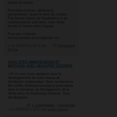
emploi du temps.
Personne motivée, altruiste et
persévérante, ayant le sens du contact.
Pas besoin d'avoir de l'expérience ni de
connaissances spéciales, vous serez
formés à l'entrée dans l'équipe.
Pour me contacter:
emma.lamothe.azcon@gmail.com
»
Le 13/04/20 à 16:31
par
Commenter
Emma
VOUS ÊTES AMBITIEUX(SE) ET
MOTIVÉ(E) AVEC UN ESPRIT D’ÉQUIPE
« Et si vous nous rejoigniez pour le
développement de notre réseau de
distribution indépendant. Nous recherchons
des profils d'entrepreneurs(ses) polyvalents
dans le domaines du Management, de la
Vente et/ou du Marketing relationel. Vous
développerez …
1 commentaire
-
Commenter
»
Le 20/03/20 à 10:53
par
action reussir