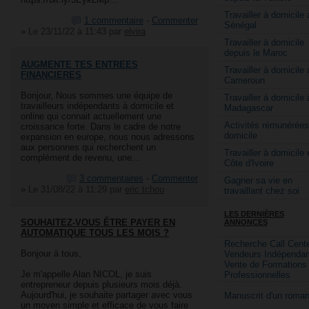
Travailler à domicile 
1 commentaire
-
Commenter
Sénégal
»
Le 23/11/22 à 11:43
par
elvira
Travailler à domicile
depuis le Maroc
AUGMENTE TES ENTREES
Travailler à domicile 
FINANCIERES
Cameroun
Bonjour, Nous sommes une équipe de
Travailler à domicile 
travailleurs indépendants à domicile et
Madagascar
online qui connait actuellement une
Activités rémunérées
croissance forte. Dans le cadre de notre
domicile
expansion en europe, nous nous adressons
aux personnes qui recherchent un
Travailler à domicile 
complément de revenu, une…
Côte d'Ivoire
3 commentaires
-
Commenter
Gagner sa vie en
»
Le 31/08/22 à 11:29
par
eric tchou
travaillant chez soi
LES DERNIÈRES
SOUHAITEZ-VOUS ÊTRE PAYER EN
ANNONCES
AUTOMATIQUE TOUS LES MOIS ?
Recherche Call Cente
Bonjour à tous,
Vendeurs Indépendan
Vente de Formations
Je m'appelle Alan NICOL, je suis
Professionnelles
entrepreneur depuis plusieurs mois déjà.
Aujourd'hui, je souhaite partager avec vous
Manuscrit d'un roma
un moyen simple et efficace de vous faire