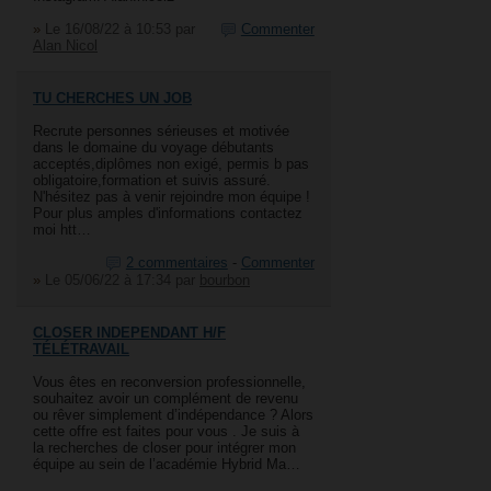
»
Le 16/08/22 à 10:53
par
Commenter
Alan Nicol
TU CHERCHES UN JOB
Recrute personnes sérieuses et motivée
dans le domaine du voyage débutants
acceptés,diplômes non exigé, permis b pas
obligatoire,formation et suivis assuré.
N'hésitez pas à venir rejoindre mon équipe !
Pour plus amples d'informations contactez
moi htt…
2 commentaires
-
Commenter
»
Le 05/06/22 à 17:34
par
bourbon
CLOSER INDEPENDANT H/F
TÉLÉTRAVAIL
Vous êtes en reconversion professionnelle,
souhaitez avoir un complément de revenu
ou rêver simplement d’indépendance ? Alors
cette offre est faites pour vous . Je suis à
la recherches de closer pour intégrer mon
équipe au sein de l’académie Hybrid Ma…