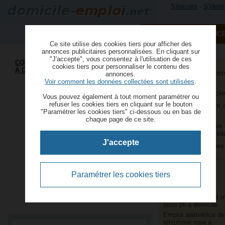
S'inscrire
-
S'identi
PUBLIER UNE ANNONC
Ce site utilise des cookies tiers pour afficher des
annonces publicitaires personnalisées. En cliquant sur
"J'accepte", vous consentez à l'utilisation de ces
COMPLÉMENT D'ACTIVITÉ RÉMUNÉRÉ
Aide à domicile et
cookies tiers pour personnaliser le contenu des
À DOMICILE
services à la person
annonces.
Voir comment les données collectées sont utilisées
.
Aide ménagère et
repassage à domicile
Vous pouvez également à tout moment paramétrer ou
refuser les cookies tiers en cliquant sur le bouton
Animatrice webcam 
"Paramétrer les cookies tiers" ci-dessous ou en bas de
domicile
chaque page de ce site.
Assistants de saisie
comptable indépenda
J'accepte
Couture et retouches
domicile
Couturières et
retoucheuses
Paramétrer les cookies tiers
indépendantes
Emballage,
conditionnement et 
sous pli à domicile
Emploi animatrice de
téléphone rose à