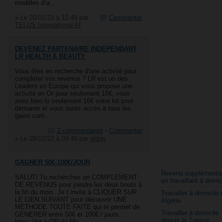
modèles d’a…
»
Le 20/01/23 à 12:48
par
Commenter
TELUS International AI
DEVENEZ PARTENAIRE INDÉPENDANT
LR HEALTH & BEAUTY
Vous êtes en recherche d'une activité pour
compléter vos revenus ? LR est un des
Leaders en Europe qui vous propose une
activité en Or pour seulement 16€, vous
avez bien lu seulement 16€ votre kit pour
démarrer et vous aurez accès à tous les
gains com…
2 commentaires
-
Commenter
»
Le 28/12/22 à 09:46
par
didier
GAGNER 50€-100€/JOUR
Revenu supplémentai
SALUT! Tu recherches un COMPLEMENT
en travaillant à domic
DE REVENUS pour joindre les deux bouts à
la fin du mois. Je t invite à CLIQUER SUR
Travailler à domicile 
LE LIEN SUIVANT pour découvrir UNE
Algérie
METHODE TOUTE FAITE qui te permet de
Travailler à domicile
GENERER entre 50€ et 100€ / jours...
depuis la Tunisie
https://bit.ly/3EykLMp…