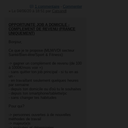
1 commentaire
-
Commenter
»
Le 04/06/20 à 18:51
par
Catsandl
OPPORTUNITE JOB A DOMICILE -
COMPLEMENT DE REVENU (FRANCE
UNIQUEMENT)
Bonjour,
Ce que je te propose (MLM/VDI secteur
Santé/Bien-être/Sport & Fitness):
-> gagner un complément de revenu (de 100
à 1000€/mois voir +)
- sans quitter ton job principal - si tu en as
un -
- en travaillant seulement quelques heures
par semaine
- depuis ton domicile ou d'où tu le souhaites
- depuis ton smartphone/tablette/pc
- sans changer tes habitudes
Pour qui?
-> personnes ouvertes à de nouvelles
méthodes de travail
-> majeur(e)s
-> motivées et déterminées