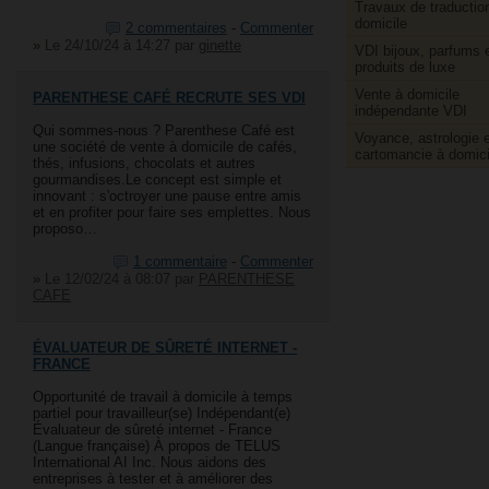
Travaux de traductio
domicile
2 commentaires
-
Commenter
»
Le 24/10/24 à 14:27
par
ginette
VDI bijoux, parfums 
produits de luxe
Vente à domicile
PARENTHESE CAFÉ RECRUTE SES VDI
indépendante VDI
Qui sommes-nous ? Parenthese Café est
Voyance, astrologie e
une société de vente à domicile de cafés,
cartomancie à domici
thés, infusions, chocolats et autres
gourmandises.Le concept est simple et
innovant : s'octroyer une pause entre amis
et en profiter pour faire ses emplettes. Nous
proposo…
1 commentaire
-
Commenter
»
Le 12/02/24 à 08:07
par
PARENTHESE
CAFE
ÉVALUATEUR DE SÛRETÉ INTERNET -
FRANCE
Opportunité de travail à domicile à temps
partiel pour travailleur(se) Indépendant(e)
Évaluateur de sûreté internet - France
(Langue française) À propos de TELUS
International AI Inc. Nous aidons des
entreprises à tester et à améliorer des